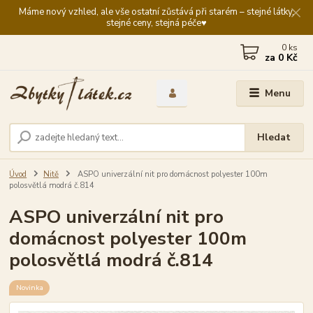
Máme nový vzhled, ale vše ostatní zůstává při starém – stejné látky,
stejné ceny, stejná péče♥️
0
ks
za
0 Kč
Menu
Hledat
Úvod
Nitě
ASPO univerzální nit pro domácnost polyester 100m
polosvětlá modrá č.814
ASPO univerzální nit pro
domácnost polyester 100m
polosvětlá modrá č.814
Novinka