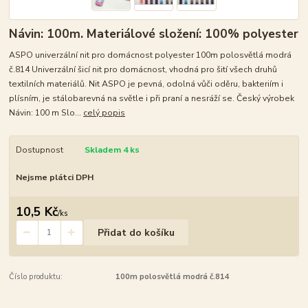
Návin: 100m. Materiálové složení: 100% polyester
ASPO univerzální nit pro domácnost polyester 100m polosvětlá modrá
č.814 Univerzální šicí nit pro domácnost, vhodná pro šití všech druhů
textilních materiálů. Nit ASPO je pevná, odolná vůči oděru, bakteriím i
plísním, je stálobarevná na světle i při praní a nesráží se. Český výrobek
Návin: 100 m Slo...
celý popis
Dostupnost
Skladem 4 ks
Nejsme plátci DPH
10,5 Kč
/
ks
Přidat do košíku
Číslo produktu:
100m polosvětlá modrá č.814