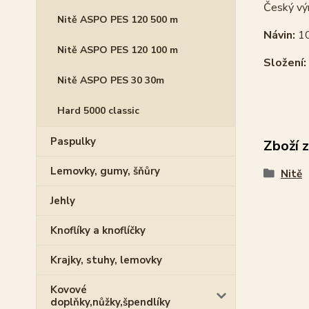
Český vý
Nitě ASPO PES 120 500 m
Návin:
1
Nitě ASPO PES 120 100 m
Složení:
Nitě ASPO PES 30 30m
Hard 5000 classic
Paspulky
Zboží 
Lemovky, gumy, šňůry
Nitě
Jehly
Knoflíky a knoflíčky
Krajky, stuhy, lemovky
Kovové
doplňky,nůžky,špendlíky