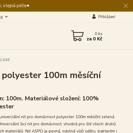
, stejná péče♥️
og
Přihlášení
0
ks
za
0 Kč
 č.646
 polyester 100m měsíční
n: 100m. Materiálové složení: 100%
ester
niverzální nit pro domácnost polyester 100m měsíční zelená
niverzální šicí nit pro domácnost, vhodná pro šití všech druhů
ích materiálů. Nit ASPO je pevná, odolná vůči oděru, bakteriím i