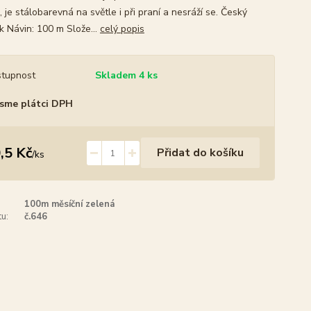
, je stálobarevná na světle i při praní a nesráží se. Český
k Návin: 100 m Slože...
celý popis
tupnost
Skladem 4 ks
sme plátci DPH
,5 Kč
Přidat do košíku
/
ks
100m měsíční zelená
u:
č.646