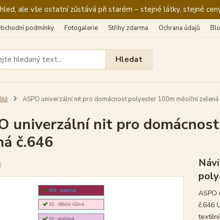
ed, ale vše ostatní zůstává při starém – stejné látky, stejné ceny
bchodní podmínky
Fotogalerie
Střihy zdarma
Ochrana údajů
Bl
Hledat
itě
ASPO univerzální nit pro domácnost polyester 100m měsíční zelená
 univerzální nit pro domácnost
ná č.646
Návi
poly
ASPO u
č.646 U
textiln