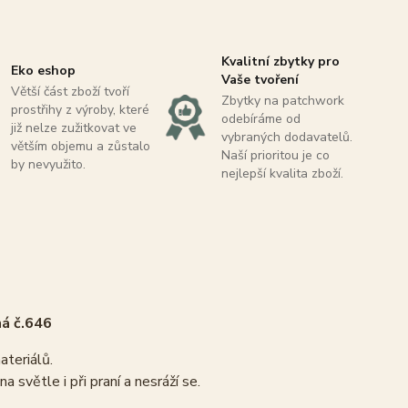
Kvalitní zbytky pro
Eko eshop
Vaše tvoření
Větší část zboží tvoří
Zbytky na patchwork
prostřihy z výroby, které
odebíráme od
již nelze zužitkovat ve
vybraných dodavatelů.
větším objemu a zůstalo
Naší prioritou je co
by nevyužito.
nejlepší kvalita zboží.
á č.646
materiálů.
 světle i při praní a nesráží se.