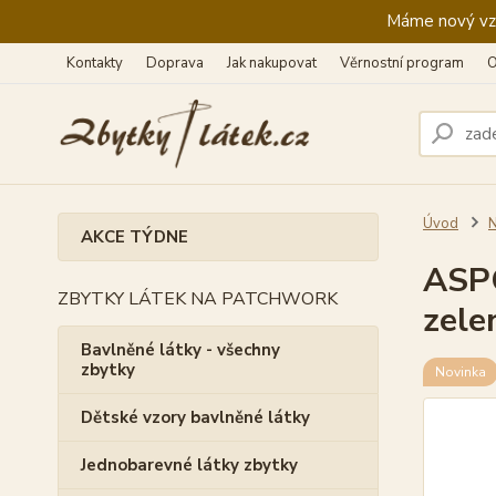
Máme nový vzhl
Kontakty
Doprava
Jak nakupovat
Věrnostní program
O
Úvod
N
AKCE TÝDNE
ASPO
ZBYTKY LÁTEK NA PATCHWORK
zele
Bavlněné látky - všechny
zbytky
Novinka
Dětské vzory bavlněné látky
Jednobarevné látky zbytky