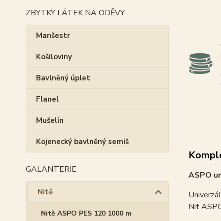
ZBYTKY LÁTEK NA ODĚVY
Manšestr
Košiloviny
Bavlněný úplet
Flanel
Mušelín
Kojenecký bavlněný semiš
Komple
GALANTERIE
ASPO uni
Nitě
Univerzál
Nit ASPO 
Nitě ASPO PES 120 1000 m