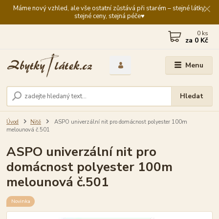
Máme nový vzhled, ale vše ostatní zůstává při starém – stejné látky,
stejné ceny, stejná péče♥️
0
ks
za
0 Kč
Menu
Hledat
Úvod
Nitě
ASPO univerzální nit pro domácnost polyester 100m
melounová č.501
ASPO univerzální nit pro
domácnost polyester 100m
melounová č.501
Novinka