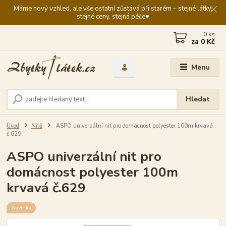
Máme nový vzhled, ale vše ostatní zůstává při starém – stejné látky,
stejné ceny, stejná péče♥️
0
ks
za
0 Kč
Menu
Hledat
Úvod
Nitě
ASPO univerzální nit pro domácnost polyester 100m krvavá
č.629
ASPO univerzální nit pro
domácnost polyester 100m
krvavá č.629
Novinka