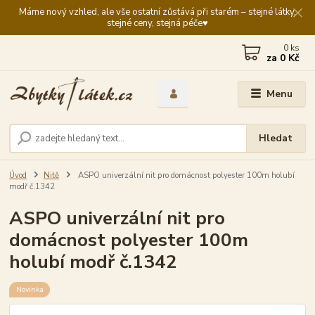
Máme nový vzhled, ale vše ostatní zůstává při starém – stejné látky,
stejné ceny, stejná péče♥️
0
ks
za
0 Kč
Menu
Hledat
Úvod
Nitě
ASPO univerzální nit pro domácnost polyester 100m holubí
modř č.1342
ASPO univerzální nit pro
domácnost polyester 100m
holubí modř č.1342
Novinka