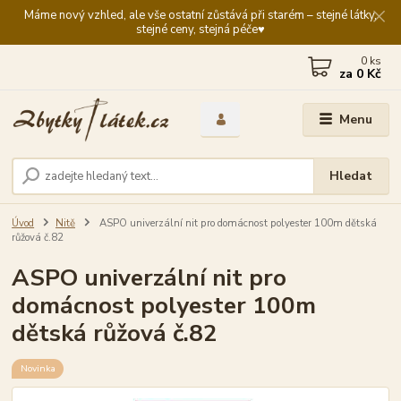
Máme nový vzhled, ale vše ostatní zůstává při starém – stejné látky,
stejné ceny, stejná péče♥️
0
ks
za
0 Kč
Menu
Hledat
Úvod
Nitě
ASPO univerzální nit pro domácnost polyester 100m dětská
růžová č.82
ASPO univerzální nit pro
domácnost polyester 100m
dětská růžová č.82
Novinka