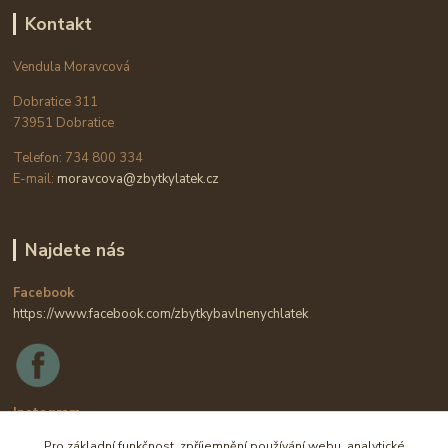
Kontakt
Vendula Moravcová
Dobratice 311
73951 Dobratice
Telefon: 734 800 334
E-mail:
moravcova@zbytkylatek.cz
Najdete nás
Facebook
https://www.facebook.com/zbytkybavlnenychlatek
Instagram
https://www.instagram.com/zbytkylatek.cz
Pro základní funkčnost, zpříjemnění používání webu, analytické