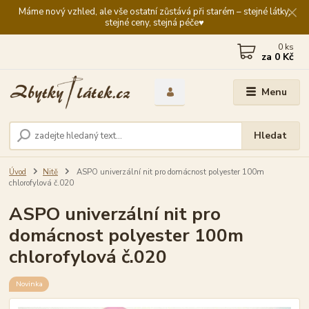
Máme nový vzhled, ale vše ostatní zůstává při starém – stejné látky,
stejné ceny, stejná péče♥️
0
ks
za
0 Kč
Menu
Hledat
Úvod
Nitě
ASPO univerzální nit pro domácnost polyester 100m
chlorofylová č.020
ASPO univerzální nit pro
domácnost polyester 100m
chlorofylová č.020
Novinka