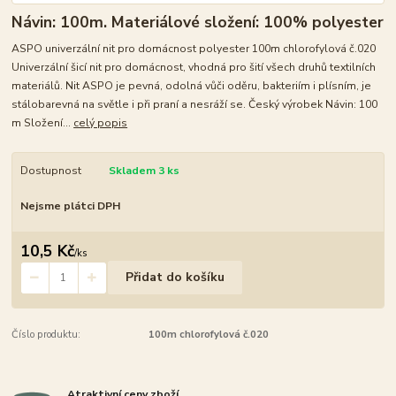
Návin: 100m. Materiálové složení: 100% polyester
ASPO univerzální nit pro domácnost polyester 100m chlorofylová č.020
Univerzální šicí nit pro domácnost, vhodná pro šití všech druhů textilních
materiálů. Nit ASPO je pevná, odolná vůči oděru, bakteriím i plísním, je
stálobarevná na světle i při praní a nesráží se. Český výrobek Návin: 100
m Složení...
celý popis
Dostupnost
Skladem 3 ks
Nejsme plátci DPH
10,5 Kč
/
ks
Přidat do košíku
Číslo produktu:
100m chlorofylová č.020
Atraktivní ceny zboží