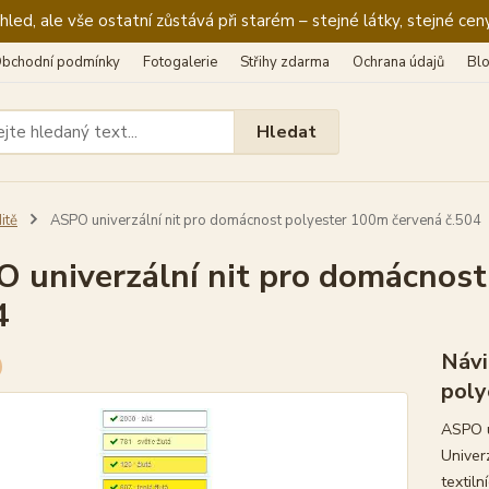
ed, ale vše ostatní zůstává při starém – stejné látky, stejné ceny
bchodní podmínky
Fotogalerie
Střihy zdarma
Ochrana údajů
Bl
Hledat
itě
ASPO univerzální nit pro domácnost polyester 100m červená č.504
 univerzální nit pro domácnost
4
Návi
poly
ASPO u
Univer
textiln