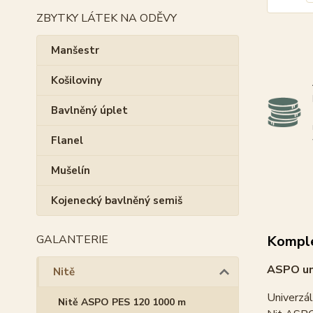
ZBYTKY LÁTEK NA ODĚVY
Manšestr
Košiloviny
Bavlněný úplet
Flanel
Mušelín
Kojenecký bavlněný semiš
GALANTERIE
Komple
ASPO uni
Nitě
Univerzál
Nitě ASPO PES 120 1000 m