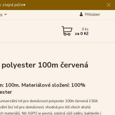
, stejná péče♥️
og
Přihlášení
0
ks
za
0 Kč
 polyester 100m červená
n: 100m. Materiálové složení: 100%
ester
niverzální nit pro domácnost polyester 100m červená č.504
zální šicí nit pro domácnost, vhodná pro šití všech druhů
ích materiálů. Nit ASPO je pevná, odolná vůči oděru, bakteriím i