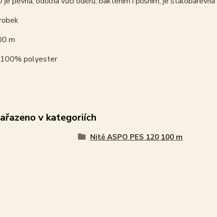
je pevná, odolná vůči oděru, bakteriím i plísním, je stálobarevná na
robek
00 m
100% polyester
zařazeno v kategoriích
Nitě ASPO PES 120 100 m