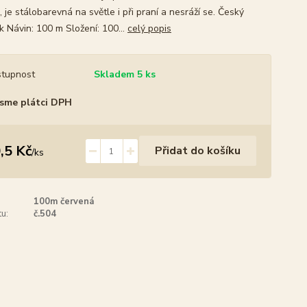
, je stálobarevná na světle i při praní a nesráží se. Český
k Návin: 100 m Složení: 100...
celý popis
tupnost
Skladem 5 ks
sme plátci DPH
,5 Kč
Přidat do košíku
/
ks
100m červená
u:
č.504