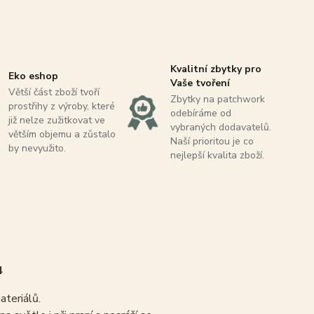
Kvalitní zbytky pro
Eko eshop
Vaše tvoření
Větší část zboží tvoří
Zbytky na patchwork
prostřihy z výroby, které
odebíráme od
již nelze zužitkovat ve
vybraných dodavatelů.
větším objemu a zůstalo
Naší prioritou je co
by nevyužito.
nejlepší kvalita zboží.
4
materiálů.