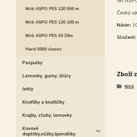
Nit ASPO 
Nitě ASPO PES 120 500 m
Český vý
Nitě ASPO PES 120 100 m
Návin:
1
Nitě ASPO PES 30 30m
Složení:
Hard 5000 classic
Paspulky
Zboží 
Lemovky, gumy, šňůry
Nitě
Jehly
Knoflíky a knoflíčky
Krajky, stuhy, lemovky
Kovové
doplňky,nůžky,špendlíky