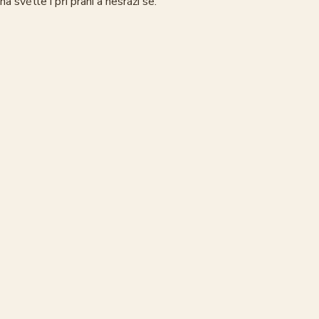
 světle i při praní a nesráží se.