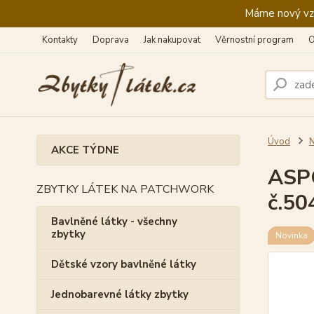
Máme nový vzhl
Kontakty
Doprava
Jak nakupovat
Věrnostní program
O
Úvod
N
AKCE TÝDNE
ASPO
ZBYTKY LÁTEK NA PATCHWORK
č.50
Bavlněné látky - všechny
zbytky
Novinka
Dětské vzory bavlněné látky
Jednobarevné látky zbytky