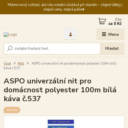
Máme nový vzhled, ale vše ostatní zůstává při starém – stejné látky,
stejné ceny, stejná péče♥️
0
ks
za
0 Kč
Menu
Hledat
Úvod
Nitě
ASPO univerzální nit pro domácnost polyester 100m bílá
káva č.537
ASPO univerzální nit pro
domácnost polyester 100m bílá
káva č.537
Novinka