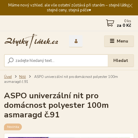
Máme nový vzhled, ale vše ostatní zůstává při starém – stejné látky,
stejné ceny, stejná péče♥️
0
ks
za
0 Kč
Menu
Hledat
Úvod
Nitě
ASPO univerzální nit pro domácnost polyester 100m
asmaragd č.91
ASPO univerzální nit pro
domácnost polyester 100m
asmaragd č.91
Novinka