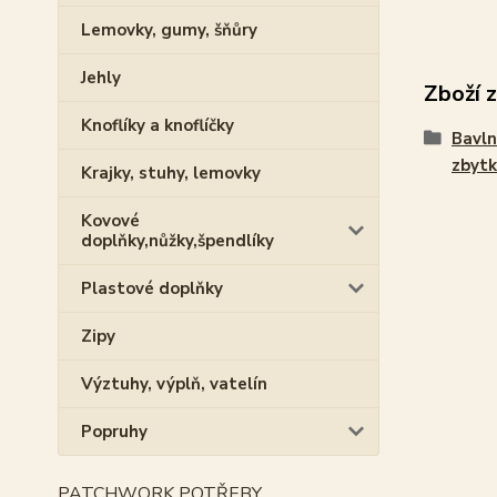
Lemovky, gumy, šňůry
Jehly
Zboží 
Knoflíky a knoflíčky
Bavln
zbytk
Krajky, stuhy, lemovky
Kovové
doplňky,nůžky,špendlíky
Plastové doplňky
Zipy
Výztuhy, výplň, vatelín
Popruhy
PATCHWORK POTŘEBY