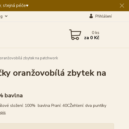
, stejná péče♥️
og
Přihlášení
0
ks
za
0 Kč
ranžovobílá zbytek na patchwork
ky oranžovobílá zbytek na
% bavlna
álové složení: 100% bavlna Praní: 40CŽehlení: dva puntíky
opis