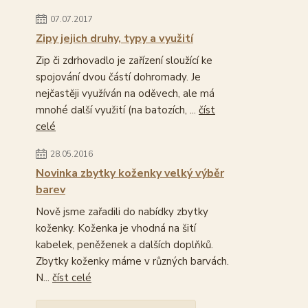
07.07.2017
Zipy jejich druhy, typy a využití
Zip či zdrhovadlo je zařízení sloužící ke
spojování dvou částí dohromady. Je
nejčastěji využíván na oděvech, ale má
mnohé další využití (na batozích, ...
číst
celé
28.05.2016
Novinka zbytky koženky velký výběr
barev
Nově jsme zařadili do nabídky zbytky
koženky. Koženka je vhodná na šití
kabelek, peněženek a dalších doplňků.
Zbytky koženky máme v různých barvách.
N...
číst celé