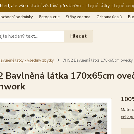
ed, ale vše ostatní zůstává při starém – stejné látky, stejné ceny
bchodní podmínky
Fotogalerie
Střihy zdarma
Ochrana údajů
Bl
Hledat
avlněné látky - všechny zbytky
7H92 Bavlněná látka 170x65cm ovečky o
 Bavlněná látka 170x65cm oveč
chwork
100
Materi
celý p