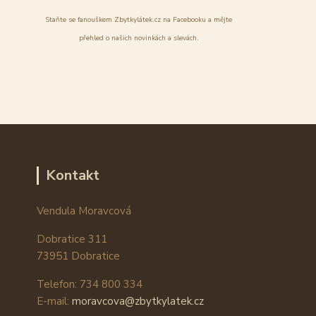
Staňte se fanouškem Zbytkylátek.cz na Facebooku a mějte
přehled o našich novinkách a slevách.
Kontakt
Vendula Moravcová
Dobratice 311
73951 Dobratice
Telefon: 734 800 334
E-mail:
moravcova@zbytkylatek.cz