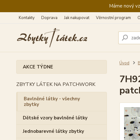
Máme nový vzhl
Kontakty
Doprava
Jak nakupovat
Věrnostní program
O
Úvod
B
AKCE TÝDNE
7H92
ZBYTKY LÁTEK NA PATCHWORK
pat
Bavlněné látky - všechny
zbytky
Dětské vzory bavlněné látky
Jednobarevné látky zbytky