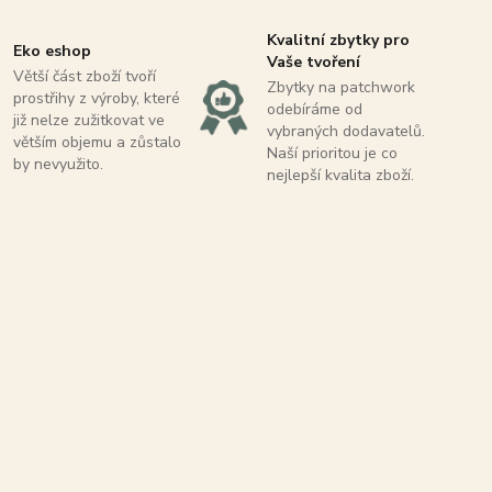
Kvalitní zbytky pro
Eko eshop
Vaše tvoření
Větší část zboží tvoří
Zbytky na patchwork
prostřihy z výroby, které
odebíráme od
již nelze zužitkovat ve
vybraných dodavatelů.
větším objemu a zůstalo
Naší prioritou je co
by nevyužito.
nejlepší kvalita zboží.