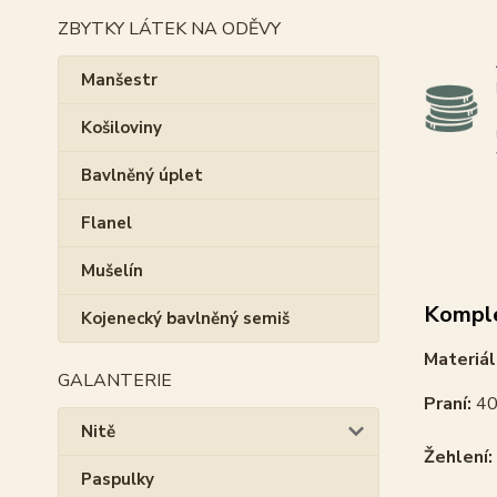
ZBYTKY LÁTEK NA ODĚVY
Manšestr
Košiloviny
Bavlněný úplet
Flanel
Mušelín
Komple
Kojenecký bavlněný semiš
Materiál
GALANTERIE
Praní:
40
Nitě
Žehlení:
Paspulky