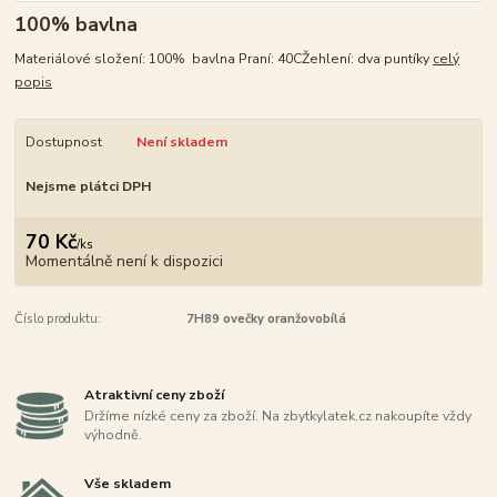
100% bavlna
Materiálové složení: 100% bavlna Praní: 40CŽehlení: dva puntíky
celý
popis
Dostupnost
Není skladem
Nejsme plátci DPH
70 Kč
/
ks
Momentálně není k dispozici
Číslo produktu:
7H89 ovečky oranžovobílá
Atraktivní ceny zboží
Držíme nízké ceny za zboží. Na zbytkylatek.cz nakoupíte vždy
výhodně.
Vše skladem