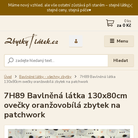
Máme nový vzhled, ale vše ostatní zůstává při starém – stejné látky,
stejné ceny, stejná péče♥️
0
ks
za
0 Kč
Menu
Hledat
Úvod
Bavlněné látky - všechny zbytky
7H89 Bavlněná látka
130x80cm ovečky oranžovobílá zbytek na patchwork
7H89 Bavlněná látka 130x80cm
ovečky oranžovobílá zbytek na
patchwork