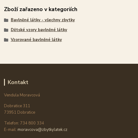
Zboží zařazeno v kategoriích
Bavlněné látky - všechny zbytky
Dětské vzory bavlněné látky
Vzorované bavlněné látky
Kontakt
Vendula Moravcová
Dobratice 311
73951 Dobratice
Telefon: 734 800 334
E-mail:
moravcova@zbytkylatek.cz