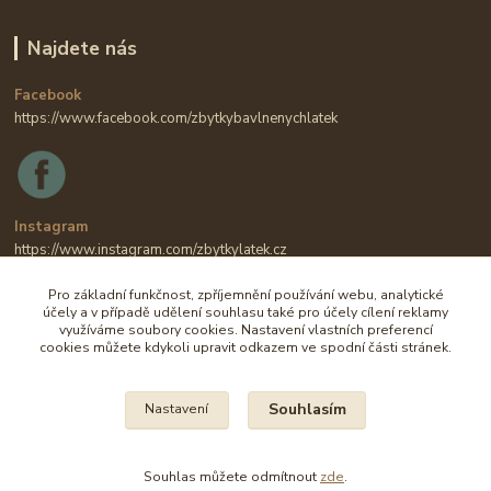
Najdete nás
Facebook
https://www.facebook.com/zbytkybavlnenychlatek
Instagram
https://www.instagram.com/zbytkylatek.cz
Pro základní funkčnost, zpříjemnění používání webu, analytické
účely a v případě udělení souhlasu také pro účely cílení reklamy
využíváme soubory cookies. Nastavení vlastních preferencí
cookies můžete kdykoli upravit odkazem ve spodní části stránek.
Souhlasím
Nastavení
Na všechny fotografie se vztahují autorská práva.
Souhlas můžete odmítnout
zde
.