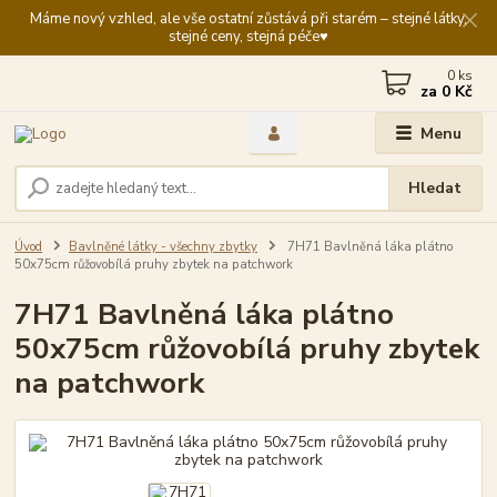
Máme nový vzhled, ale vše ostatní zůstává při starém – stejné látky,
stejné ceny, stejná péče♥️
0
ks
za
0 Kč
Menu
Hledat
Úvod
Bavlněné látky - všechny zbytky
7H71 Bavlněná láka plátno
50x75cm růžovobílá pruhy zbytek na patchwork
7H71 Bavlněná láka plátno
50x75cm růžovobílá pruhy zbytek
na patchwork