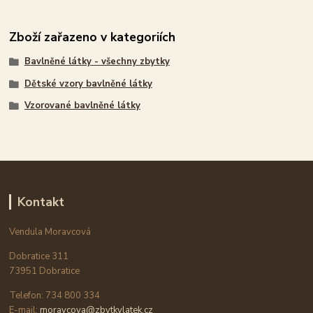
Zboží zařazeno v kategoriích
Bavlněné látky - všechny zbytky
Dětské vzory bavlněné látky
Vzorované bavlněné látky
Kontakt
Vendula Moravcová
Dobratice 311
73951 Dobratice
Telefon: 734 800 334
E-mail:
moravcova@zbytkylatek.cz