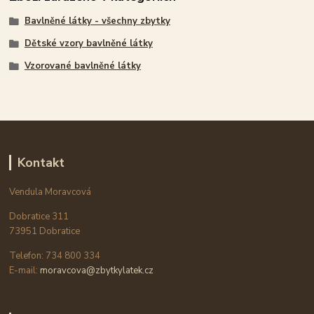
Bavlněné látky - všechny zbytky
Dětské vzory bavlněné látky
Vzorované bavlněné látky
Kontakt
Vendula Moravcová
Dobratice 311
73951 Dobratice
Telefon: 734 800 334
E-mail:
moravcova@zbytkylatek.cz