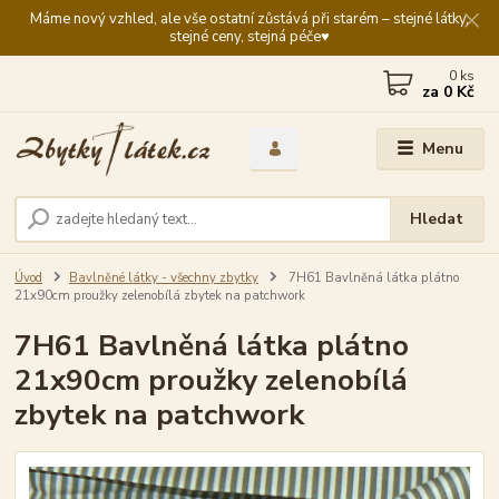
Máme nový vzhled, ale vše ostatní zůstává při starém – stejné látky,
stejné ceny, stejná péče♥️
0
ks
za
0 Kč
Menu
Hledat
Úvod
Bavlněné látky - všechny zbytky
7H61 Bavlněná látka plátno
21x90cm proužky zelenobílá zbytek na patchwork
7H61 Bavlněná látka plátno
21x90cm proužky zelenobílá
zbytek na patchwork