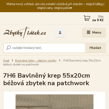
Máme nový vzhled, ale vše ostatní zůstává při starém – stejné látky,
stejné ceny, stejná péče♥️
0
ks
za
0 Kč
Menu
Hledat
Úvod
Bavlněné látky - všechny zbytky
7H6 Bavlněný krep 55x20cm
béžová zbytek na patchwork
7H6 Bavlněný krep 55x20cm
béžová zbytek na patchwork