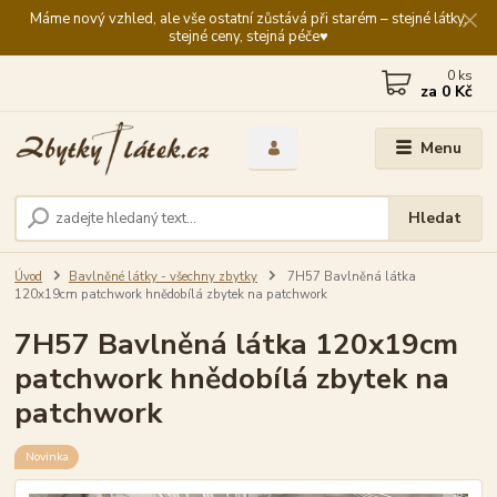
Máme nový vzhled, ale vše ostatní zůstává při starém – stejné látky,
stejné ceny, stejná péče♥️
0
ks
za
0 Kč
Menu
Hledat
Úvod
Bavlněné látky - všechny zbytky
7H57 Bavlněná látka
120x19cm patchwork hnědobílá zbytek na patchwork
7H57 Bavlněná látka 120x19cm
patchwork hnědobílá zbytek na
patchwork
Novinka