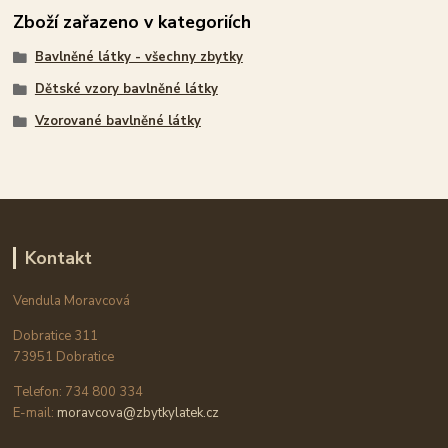
Zboží zařazeno v kategoriích
Bavlněné látky - všechny zbytky
Dětské vzory bavlněné látky
Vzorované bavlněné látky
Kontakt
Vendula Moravcová
Dobratice 311
73951 Dobratice
Telefon: 734 800 334
E-mail:
moravcova@zbytkylatek.cz