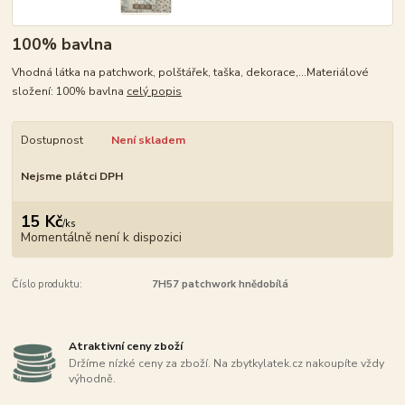
100% bavlna
Vhodná látka na patchwork, polštářek, taška, dekorace,...Materiálové
složení: 100% bavlna
celý popis
Dostupnost
Není skladem
Nejsme plátci DPH
15 Kč
/
ks
Momentálně není k dispozici
Číslo produktu:
7H57 patchwork hnědobílá
Atraktivní ceny zboží
Držíme nízké ceny za zboží. Na zbytkylatek.cz nakoupíte vždy
výhodně.