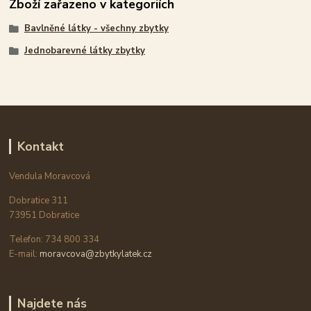
Zboží zařazeno v kategoriích
Bavlněné látky - všechny zbytky
Jednobarevné látky zbytky
Kontakt
Vendula Moravcová
Dobratice 311
73951 Dobratice
Telefon: 734 800 334
E-mail:
moravcova@zbytkylatek.cz
Najdete nás