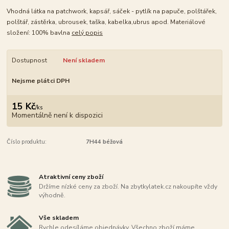
Vhodná látka na patchwork, kapsář, sáček - pytlík na papuče, polštářek,
polštář, zástěrka, ubrousek, taška, kabelka,ubrus apod. Materiálové
složení: 100% bavlna
celý popis
Dostupnost
Není skladem
Nejsme plátci DPH
15 Kč
/
ks
Momentálně není k dispozici
Číslo produktu:
7H44 béžová
Atraktivní ceny zboží
Držíme nízké ceny za zboží. Na zbytkylatek.cz nakoupíte vždy
výhodně.
Vše skladem
Rychle odesíláme objednávky. Všechno zboží máme