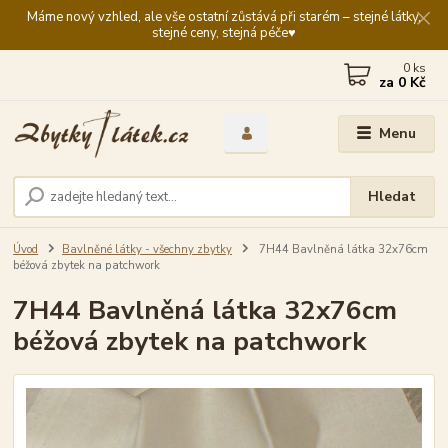
Máme nový vzhled, ale vše ostatní zůstává při starém – stejné látky,
stejné ceny, stejná péče♥️
0
ks
za
0 Kč
Menu
Hledat
Úvod
Bavlněné látky - všechny zbytky
7H44 Bavlněná látka 32x76cm
béžová zbytek na patchwork
7H44 Bavlněná látka 32x76cm
béžová zbytek na patchwork