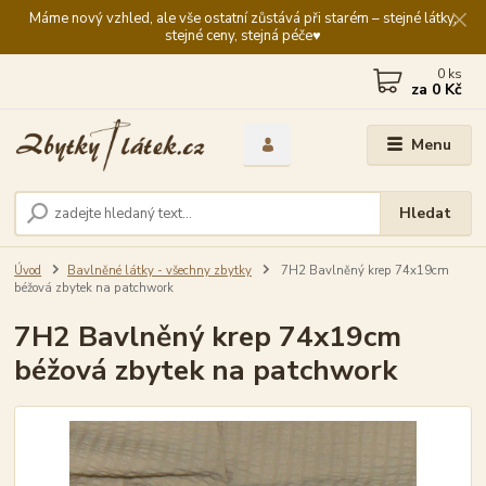
Máme nový vzhled, ale vše ostatní zůstává při starém – stejné látky,
stejné ceny, stejná péče♥️
0
ks
za
0 Kč
Menu
Hledat
Úvod
Bavlněné látky - všechny zbytky
7H2 Bavlněný krep 74x19cm
béžová zbytek na patchwork
7H2 Bavlněný krep 74x19cm
béžová zbytek na patchwork