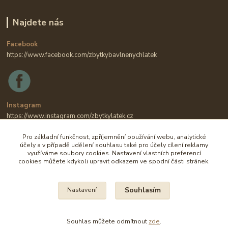
Najdete nás
Facebook
https://www.facebook.com/zbytkybavlnenychlatek
Instagram
https://www.instagram.com/zbytkylatek.cz
Pro základní funkčnost, zpříjemnění používání webu, analytické
účely a v případě udělení souhlasu také pro účely cílení reklamy
využíváme soubory cookies. Nastavení vlastních preferencí
cookies můžete kdykoli upravit odkazem ve spodní části stránek.
Souhlasím
Nastavení
Na všechny fotografie se vztahují autorská práva.
Souhlas můžete odmítnout
zde
.