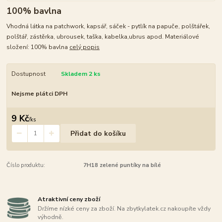
100% bavlna
Vhodná látka na patchwork, kapsář, sáček - pytlík na papuče, polštářek,
polštář, zástěrka, ubrousek, taška, kabelka,ubrus apod. Materiálové
složení: 100% bavlna
celý popis
Dostupnost
Skladem 2 ks
Nejsme plátci DPH
9 Kč
/
ks
Přidat do košíku
Číslo produktu:
7H18 zelené puntíky na bílé
Atraktivní ceny zboží
Držíme nízké ceny za zboží. Na zbytkylatek.cz nakoupíte vždy
výhodně.