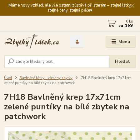
Máme nový vzhled, ale vše ostatní zůstává při starém – stejné látky,
stejné ceny, stejná péče♥️
0
ks
za
0 Kč
Menu
Hledat
Úvod
Bavlněné látky - všechny zbytky
7H18 Bavlněný krep 17x71cm
zelené puntíky na bílé zbytek na patchwork
7H18 Bavlněný krep 17x71cm
zelené puntíky na bílé zbytek na
patchwork