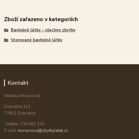
Zboží zařazeno v kategoriích
Bavlněné látky - všechny zbytky
Vzorované bavlněné látky
Kontakt
Vendula Moravcová
Dobratice 311
73951 Dobratice
Telefon: 734 800 334
E-mail:
moravcova@zbytkylatek.cz