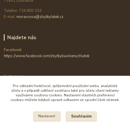
73951 Dobratice
Telefon: 734 800 334
E-mail:
moravcova@zbytkylatek.cz
Najdete nás
Facebook
https://www.facebook.com/zbytkybavlnenychlatek
Instagram
https://www.instagram.com/zbytkylatek.cz
Pro základní funkčnost, zpříjemnění používání webu, analytické
účely a v případě udělení souhlasu také pro účely cílení reklamy
využíváme soubory cookies. Nastavení vlastních preferencí
cookies můžete kdykoli upravit odkazem ve spodní části stránek.
Souhlasím
Nastavení