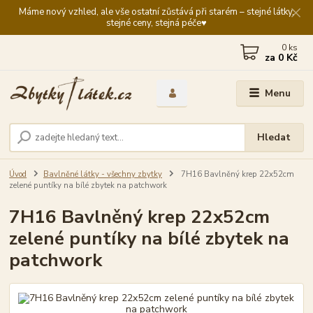
Máme nový vzhled, ale vše ostatní zůstává při starém – stejné látky,
stejné ceny, stejná péče♥️
0
ks
za
0 Kč
Menu
Hledat
Úvod
Bavlněné látky - všechny zbytky
7H16 Bavlněný krep 22x52cm
zelené puntíky na bílé zbytek na patchwork
7H16 Bavlněný krep 22x52cm
zelené puntíky na bílé zbytek na
patchwork