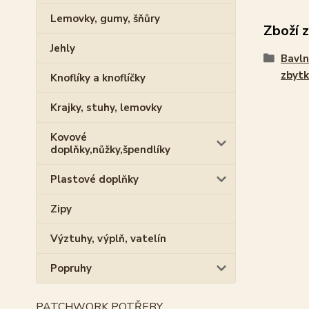
Lemovky, gumy, šňůry
Zboží 
Jehly
Bavln
zbytk
Knoflíky a knoflíčky
Krajky, stuhy, lemovky
Kovové
doplňky,nůžky,špendlíky
Plastové doplňky
Zipy
Výztuhy, výplň, vatelín
Popruhy
PATCHWORK POTŘEBY