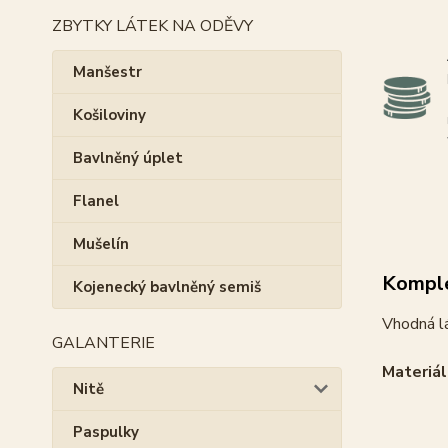
ZBYTKY LÁTEK NA ODĚVY
Manšestr
Košiloviny
Bavlněný úplet
Flanel
Mušelín
Komple
Kojenecký bavlněný semiš
Vhodná lá
GALANTERIE
Materiál
Nitě
Paspulky