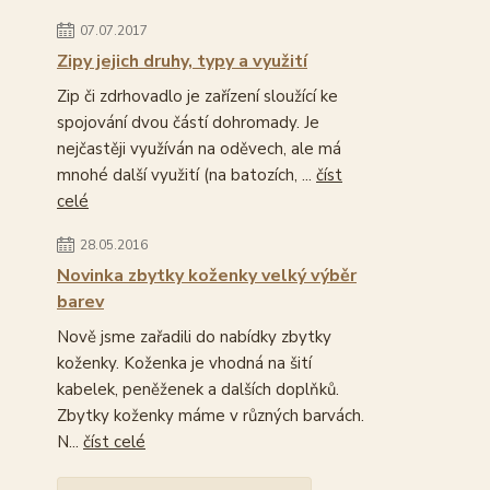
07.07.2017
Zipy jejich druhy, typy a využití
Zip či zdrhovadlo je zařízení sloužící ke
spojování dvou částí dohromady. Je
nejčastěji využíván na oděvech, ale má
mnohé další využití (na batozích, ...
číst
celé
28.05.2016
Novinka zbytky koženky velký výběr
barev
Nově jsme zařadili do nabídky zbytky
koženky. Koženka je vhodná na šití
kabelek, peněženek a dalších doplňků.
Zbytky koženky máme v různých barvách.
N...
číst celé