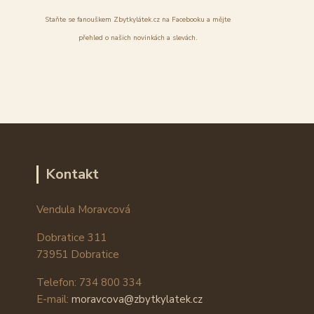
Staňte se fanouškem Zbytkylátek.cz na Facebooku a mějte
přehled o našich novinkách a slevách.
Kontakt
Vendula Moravcová
Dobratice 311
73951 Dobratice
Telefon: 734 800 334
E-mail:
moravcova@zbytkylatek.cz