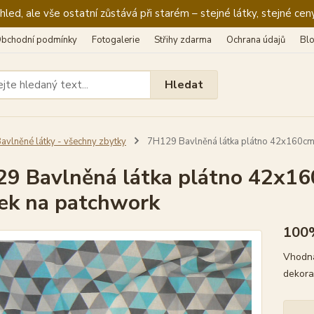
ed, ale vše ostatní zůstává při starém – stejné látky, stejné ceny
bchodní podmínky
Fotogalerie
Střihy zdarma
Ochrana údajů
Bl
Hledat
avlněné látky - všechny zbytky
7H129 Bavlněná látka plátno 42x160cm 
9 Bavlněná látka plátno 42x16
ek na patchwork
100
Vhodná
dekora