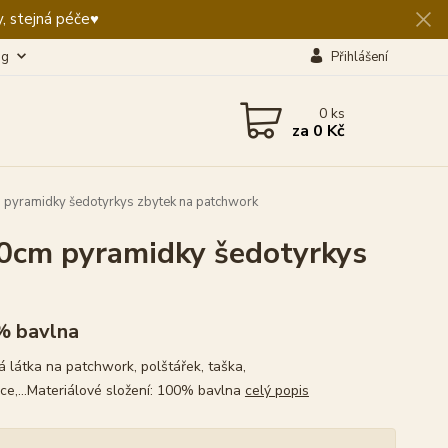
, stejná péče♥️
og
Přihlášení
0
ks
za
0 Kč
pyramidky šedotyrkys zbytek na patchwork
0cm pyramidky šedotyrkys
% bavlna
 látka na patchwork, polštářek, taška,
ce,...Materiálové složení: 100% bavlna
celý popis