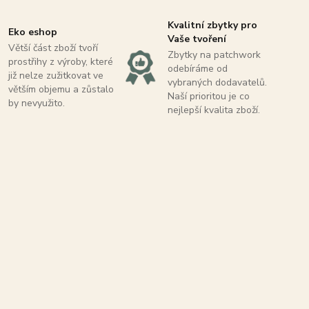
Kvalitní zbytky pro
Eko eshop
Vaše tvoření
Větší část zboží tvoří
Zbytky na patchwork
prostřihy z výroby, které
odebíráme od
již nelze zužitkovat ve
vybraných dodavatelů.
větším objemu a zůstalo
Naší prioritou je co
by nevyužito.
nejlepší kvalita zboží.