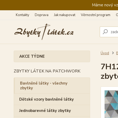
Máme nový vzhl
Kontakty
Doprava
Jak nakupovat
Věrnostní program
O
Úvod
B
AKCE TÝDNE
7H12
ZBYTKY LÁTEK NA PATCHWORK
zbyt
Bavlněné látky - všechny
zbytky
Dětské vzory bavlněné látky
Jednobarevné látky zbytky