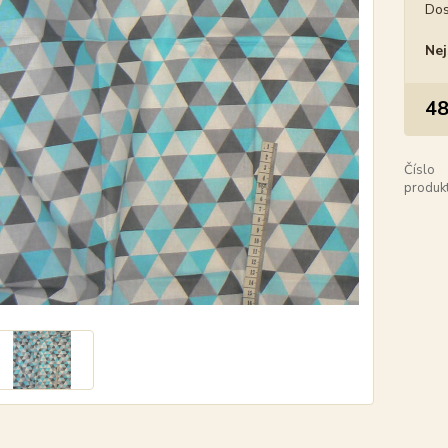
Dos
Nej
48
Číslo
produkt