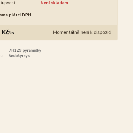
tupnost
Není skladem
sme plátci DPH
 Kč
Momentálně není k dispozici
/
ks
7H129 pyramidky
u:
šedotyrkys