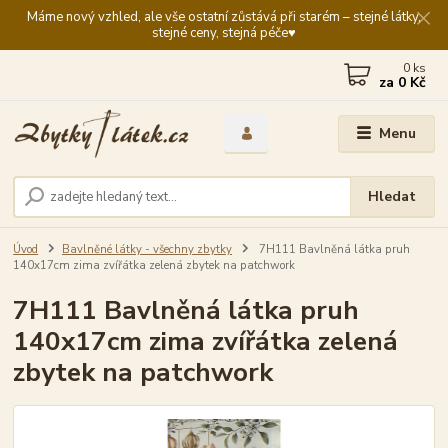
Máme nový vzhled, ale vše ostatní zůstává při starém – stejné látky,
stejné ceny, stejná péče♥️
0
ks
za
0 Kč
Menu
Hledat
Úvod
Bavlněné látky - všechny zbytky
7H111 Bavlněná látka pruh
140x17cm zima zvířátka zelená zbytek na patchwork
7H111 Bavlněná látka pruh
140x17cm zima zvířátka zelená
zbytek na patchwork