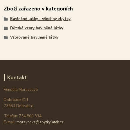
Zboží zařazeno v kategoriích
Bavlněné látky - všechny zbytky
Dětské vzory bavlněné látky
Vzorované bavlněné látky
Kontakt
Vendula Moravcová
Dobratice 311
73951 Dobratice
Telefon: 734 800 334
E-mail:
moravcova@zbytkylatek.cz