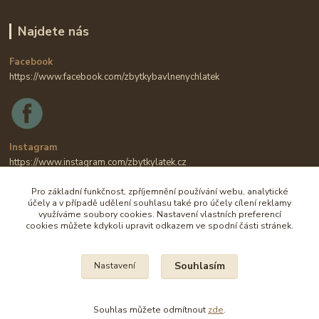
Najdete nás
Facebook
https://www.facebook.com/zbytkybavlnenychlatek
Instagram
https://www.instagram.com/zbytkylatek.cz
Pro základní funkčnost, zpříjemnění používání webu, analytické
účely a v případě udělení souhlasu také pro účely cílení reklamy
využíváme soubory cookies. Nastavení vlastních preferencí
cookies můžete kdykoli upravit odkazem ve spodní části stránek.
Souhlasím
Nastavení
Na všechny fotografie se vztahují autorská práva.
Souhlas můžete odmítnout
zde
.