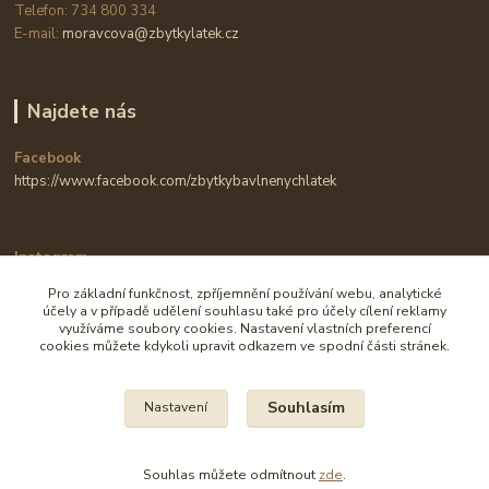
Telefon: 734 800 334
E-mail:
moravcova@zbytkylatek.cz
Najdete nás
Facebook
https://www.facebook.com/zbytkybavlnenychlatek
Instagram
https://www.instagram.com/zbytkylatek.cz
Pro základní funkčnost, zpříjemnění používání webu, analytické
účely a v případě udělení souhlasu také pro účely cílení reklamy
využíváme soubory cookies. Nastavení vlastních preferencí
cookies můžete kdykoli upravit odkazem ve spodní části stránek.
Souhlasím
Nastavení
Na všechny fotografie se vztahují autorská práva.
Souhlas můžete odmítnout
zde
.