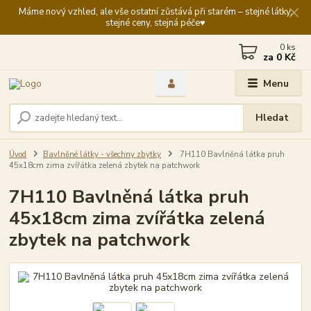
Máme nový vzhled, ale vše ostatní zůstává při starém – stejné látky,
stejné ceny, stejná péče♥️
0
ks
za
0 Kč
Menu
Hledat
Úvod
Bavlněné látky - všechny zbytky
7H110 Bavlněná látka pruh
45x18cm zima zvířátka zelená zbytek na patchwork
7H110 Bavlněná látka pruh
45x18cm zima zvířátka zelená
zbytek na patchwork