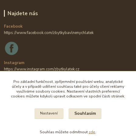
Najdete nás
Facebook
https://www.facebook.com/zbytkybavlnenychlatek
Instagram
https://www.instagram.com/zbytkylatek.cz
Pro základní funkčnost, zpříjemnění používání webu, analytické
účely a v případě udělení souhlasu také pro účely cílení reklamy
využíváme soubory cookies. Nastavení vlastních preferencí
cookies můžete kdykoli upravit odkazem ve spodní části stránek.
Souhlasím
Nastavení
Na všechny fotografie se vztahují autorská práva.
Souhlas můžete odmítnout
zde
.