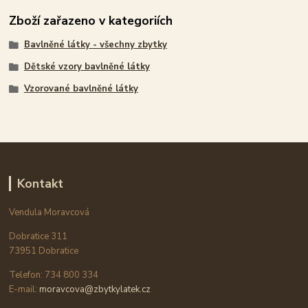
Zboží zařazeno v kategoriích
Bavlněné látky - všechny zbytky
Dětské vzory bavlněné látky
Vzorované bavlněné látky
Kontakt
Vendula Moravcová
Dobratice 311
73951 Dobratice
Telefon: 734 800 334
E-mail:
moravcova@zbytkylatek.cz