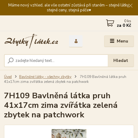
Máme nový vzhled, ale vše ostatní zůstává při starém – stejné látky,
stejné ceny, stejná péče♥️
0
ks
za
0 Kč
Menu
Hledat
Úvod
Bavlněné látky - všechny zbytky
7H109 Bavlněná látka pruh
41x17cm zima zvířátka zelená zbytek na patchwork
7H109 Bavlněná látka pruh
41x17cm zima zvířátka zelená
zbytek na patchwork