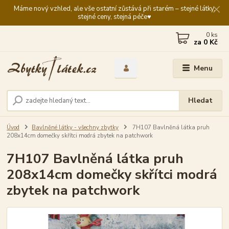
Máme nový vzhled, ale vše ostatní zůstává při starém – stejné látky,
stejné ceny, stejná péče♥️
0
ks
za
0 Kč
Menu
Hledat
Úvod
Bavlněné látky - všechny zbytky
7H107 Bavlněná látka pruh
208x14cm domečky skřítci modrá zbytek na patchwork
7H107 Bavlněná látka pruh
208x14cm domečky skřítci modrá
zbytek na patchwork