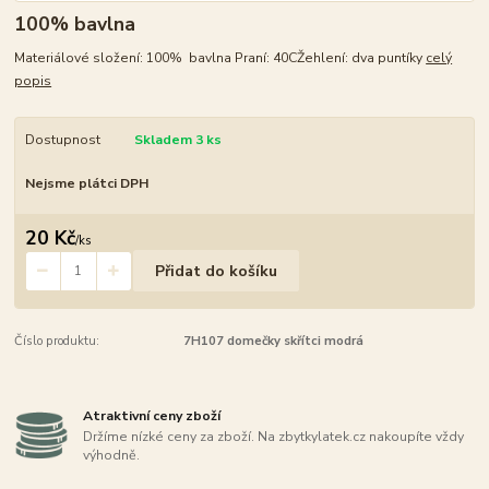
100% bavlna
Materiálové složení: 100% bavlna Praní: 40CŽehlení: dva puntíky
celý
popis
Dostupnost
Skladem 3 ks
Nejsme plátci DPH
20 Kč
/
ks
Přidat do košíku
Číslo produktu:
7H107 domečky skřítci modrá
Atraktivní ceny zboží
Držíme nízké ceny za zboží. Na zbytkylatek.cz nakoupíte vždy
výhodně.