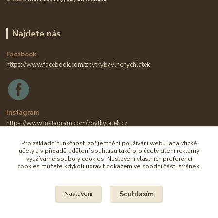
Najdete nás
Facebook
https://www.facebook.com/zbytkybavlnenychlatek
Instagram
https://www.instagram.com/zbytkylatek.cz
Pro základní funkčnost, zpříjemnění používání webu, analytické
účely a v případě udělení souhlasu také pro účely cílení reklamy
využíváme soubory cookies. Nastavení vlastních preferencí
cookies můžete kdykoli upravit odkazem ve spodní části stránek.
Souhlasím
Nastavení