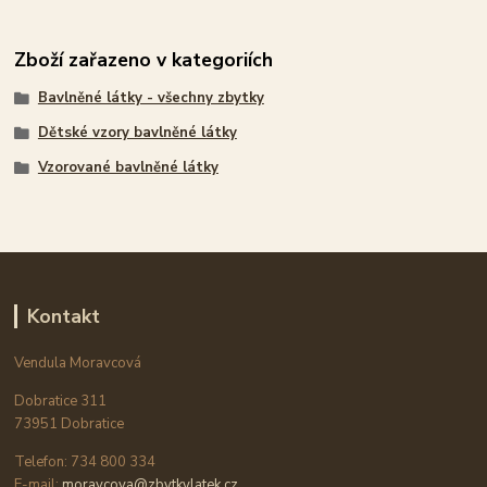
Zboží zařazeno v kategoriích
Bavlněné látky - všechny zbytky
Dětské vzory bavlněné látky
Vzorované bavlněné látky
Kontakt
Vendula Moravcová
Dobratice 311
73951 Dobratice
Telefon: 734 800 334
E-mail:
moravcova@zbytkylatek.cz