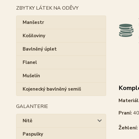
ZBYTKY LÁTEK NA ODĚVY
Manšestr
Košiloviny
Bavlněný úplet
Flanel
Mušelín
Komple
Kojenecký bavlněný semiš
Materiál
GALANTERIE
Praní:
40
Nitě
Žehlení:
Paspulky