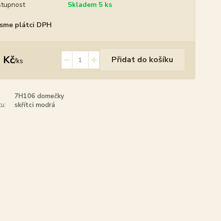
tupnost
Skladem 5 ks
sme plátci DPH
 Kč
Přidat do košíku
/
ks
7H106 domečky
u:
skřítci modrá