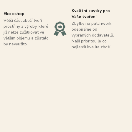
Kvalitní zbytky pro
Eko eshop
Vaše tvoření
Větší část zboží tvoří
Zbytky na patchwork
prostřihy z výroby, které
odebíráme od
již nelze zužitkovat ve
vybraných dodavatelů.
větším objemu a zůstalo
Naší prioritou je co
by nevyužito.
nejlepší kvalita zboží.