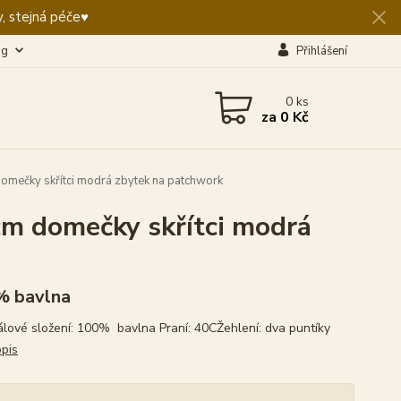
, stejná péče♥️
og
Přihlášení
0
ks
za
0 Kč
mečky skřítci modrá zbytek na patchwork
m domečky skřítci modrá
% bavlna
álové složení: 100% bavlna Praní: 40CŽehlení: dva puntíky
opis