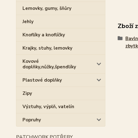
Lemovky, gumy, šňůry
Jehly
Zboží 
Knoflíky a knoflíčky
Bavln
zbytk
Krajky, stuhy, lemovky
Kovové
doplňky,nůžky,špendlíky
Plastové doplňky
Zipy
Výztuhy, výplň, vatelín
Popruhy
PATCHWORK POTŘEBY