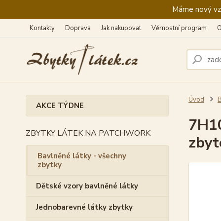
Máme nový vzhl
Kontakty
Doprava
Jak nakupovat
Věrnostní program
O
Úvod
B
AKCE TÝDNE
7H10
ZBYTKY LÁTEK NA PATCHWORK
zbyt
Bavlněné látky - všechny
zbytky
Dětské vzory bavlněné látky
Jednobarevné látky zbytky