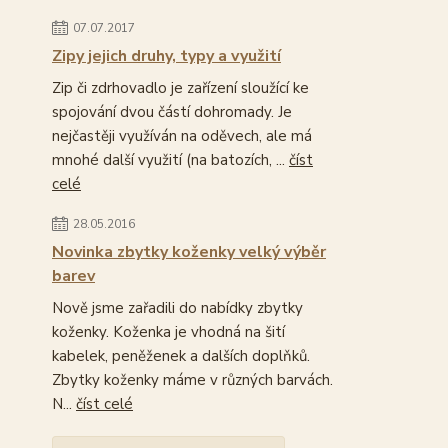
07.07.2017
Zipy jejich druhy, typy a využití
Zip či zdrhovadlo je zařízení sloužící ke
spojování dvou částí dohromady. Je
nejčastěji využíván na oděvech, ale má
mnohé další využití (na batozích, ...
číst
celé
28.05.2016
Novinka zbytky koženky velký výběr
barev
Nově jsme zařadili do nabídky zbytky
koženky. Koženka je vhodná na šití
kabelek, peněženek a dalších doplňků.
Zbytky koženky máme v různých barvách.
N...
číst celé