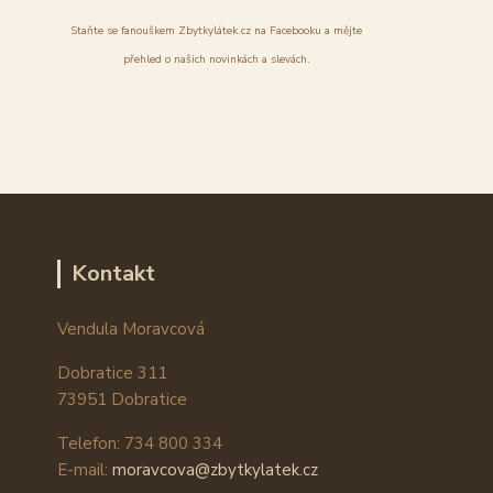
Staňte se fanouškem Zbytkylátek.cz na Facebooku a mějte
přehled o našich novinkách a slevách.
Kontakt
Vendula Moravcová
Dobratice 311
73951 Dobratice
Telefon: 734 800 334
E-mail:
moravcova@zbytkylatek.cz