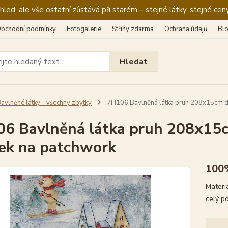
ed, ale vše ostatní zůstává při starém – stejné látky, stejné ceny
bchodní podmínky
Fotogalerie
Střihy zdarma
Ochrana údajů
Bl
Hledat
avlněné látky - všechny zbytky
7H106 Bavlněná látka pruh 208x15cm do
6 Bavlněná látka pruh 208x15c
ek na patchwork
100
Materi
celý p