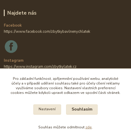
Najdete nás
Facebook
https://www.facebook.com/zbytkybavlnenychlatek
Instagram
https://www.instagram.com/zbytkylatek.cz
Pro základní funkčnost, zpříjemnění používání webu, analytické
účely a v případě udělení souhlasu také pro účely cílení reklamy
využíváme soubory cookies. Nastavení vlastních preferencí
cookies můžete kdykoli upravit odkazem ve spodní části stránek.
Souhlasím
Nastavení
Na všechny fotografie se vztahují autorská práva.
Souhlas můžete odmítnout
zde
.