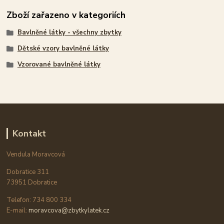
Zboží zařazeno v kategoriích
Bavlněné látky - všechny zbytky
Dětské vzory bavlněné látky
Vzorované bavlněné látky
Kontakt
Vendula Moravcová
Dobratice 311
73951 Dobratice
Telefon: 734 800 334
E-mail:
moravcova@zbytkylatek.cz