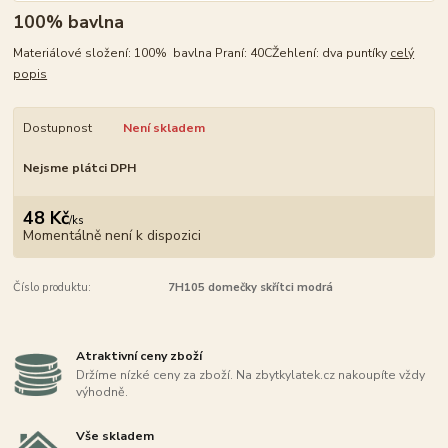
100% bavlna
Materiálové složení: 100% bavlna Praní: 40CŽehlení: dva puntíky
celý
popis
Dostupnost
Není skladem
Nejsme plátci DPH
48 Kč
/
ks
Momentálně není k dispozici
Číslo produktu:
7H105 domečky skřítci modrá
Atraktivní ceny zboží
Držíme nízké ceny za zboží. Na zbytkylatek.cz nakoupíte vždy
výhodně.
Vše skladem