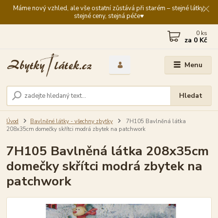
Máme nový vzhled, ale vše ostatní zůstává při starém – stejné látky,
stejné ceny, stejná péče♥️
0
ks
za
0 Kč
Menu
Hledat
Úvod
Bavlněné látky - všechny zbytky
7H105 Bavlněná látka
208x35cm domečky skřítci modrá zbytek na patchwork
7H105 Bavlněná látka 208x35cm
domečky skřítci modrá zbytek na
patchwork