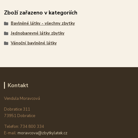
Zboží zařazeno v kategoriích
Bavlněné látky - všechny zbytky
Jednobarevné látky zbytky
Vánoční bavlněné látky
Kontakt
Vendula Moravcová
Dobratice 311
73951 Dobratice
Telefon: 734 800 334
E-mail:
moravcova@zbytkylatek.cz