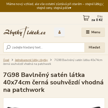
Máme nový vzhled, ale vše ostatní zůstává při starém – stejné látky,
stejné ceny, stejná péče♥️
0
ks
za
0 Kč
Menu
Hledat
Úvod
Jednobarevné látky zbytky
7G98 Bavlněný satén látka 40x74cm
černá souhvězdí vhodná na patchwork
7G98 Bavlněný satén látka
40x74cm černá souhvězdí vhodná
na patchwork