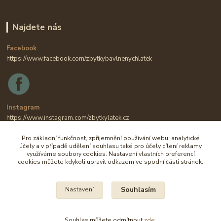
Najdete nás
Facebook
https://www.facebook.com/zbytkybavlnenychlatek
Instagram
https://www.instagram.com/zbytkylatek.cz
Pro základní funkčnost, zpříjemnění používání webu, analytické
účely a v případě udělení souhlasu také pro účely cílení reklamy
využíváme soubory cookies. Nastavení vlastních preferencí
cookies můžete kdykoli upravit odkazem ve spodní části stránek.
Souhlasím
Nastavení
Na všechny fotografie se vztahují autorská práva.
Souhlas můžete odmítnout
zde
.