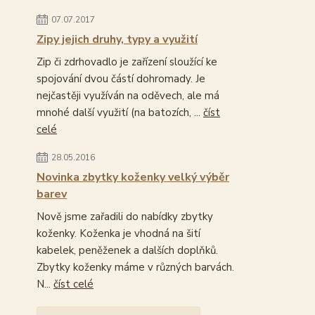
07.07.2017
Zipy jejich druhy, typy a využití
Zip či zdrhovadlo je zařízení sloužící ke
spojování dvou částí dohromady. Je
nejčastěji využíván na oděvech, ale má
mnohé další využití (na batozích, ...
číst
celé
28.05.2016
Novinka zbytky koženky velký výběr
barev
Nově jsme zařadili do nabídky zbytky
koženky. Koženka je vhodná na šití
kabelek, peněženek a dalších doplňků.
Zbytky koženky máme v různých barvách.
N...
číst celé