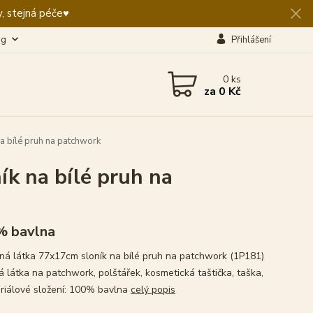
, stejná péče♥️
og
Přihlášení
0
ks
za
0 Kč
 bílé pruh na patchwork
k na bílé pruh na
% bavlna
ná látka 77x17cm sloník na bílé pruh na patchwork (1P181)
 látka na patchwork, polštářek, kosmetická taštička, taška,
teriálové složení: 100% bavlna
celý popis