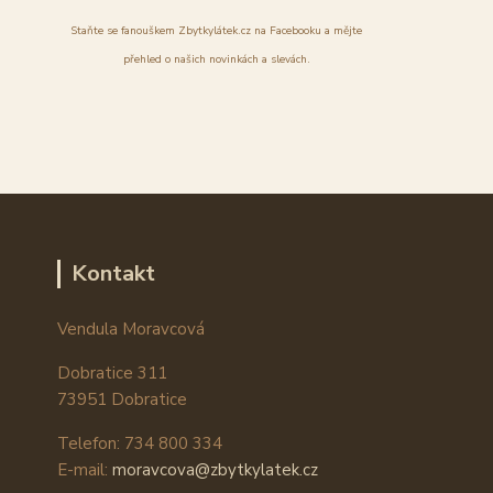
Staňte se fanouškem Zbytkylátek.cz na Facebooku a mějte
přehled o našich novinkách a slevách.
Kontakt
Vendula Moravcová
Dobratice 311
73951 Dobratice
Telefon: 734 800 334
E-mail:
moravcova@zbytkylatek.cz