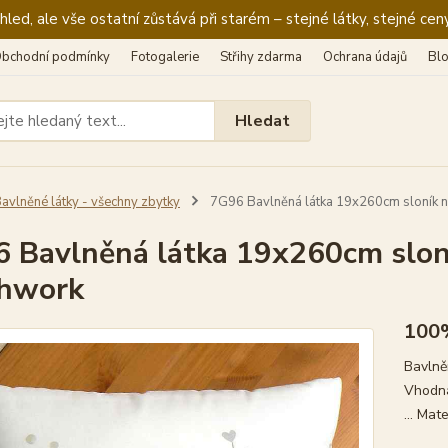
ed, ale vše ostatní zůstává při starém – stejné látky, stejné ceny
bchodní podmínky
Fotogalerie
Střihy zdarma
Ochrana údajů
Bl
Hledat
avlněné látky - všechny zbytky
7G96 Bavlněná látka 19x260cm sloník na
 Bavlněná látka 19x260cm sloní
chwork
100
Bavlně
Vhodná
... Ma