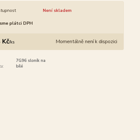
tupnost
Není skladem
sme plátci DPH
 Kč
Momentálně není k dispozici
/
ks
7G96 sloník na
u:
bílé