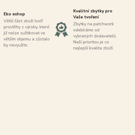
Kvalitní zbytky pro
Eko eshop
Vaše tvoření
Větší část zboží tvoří
Zbytky na patchwork
prostřihy z výroby, které
odebíráme od
již nelze zužitkovat ve
vybraných dodavatelů.
větším objemu a zůstalo
Naší prioritou je co
by nevyužito.
nejlepší kvalita zboží.