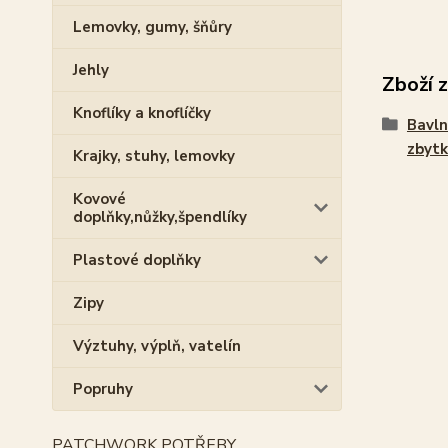
Lemovky, gumy, šňůry
Jehly
Zboží 
Knoflíky a knoflíčky
Bavln
zbytk
Krajky, stuhy, lemovky
Kovové
doplňky,nůžky,špendlíky
Plastové doplňky
Zipy
Výztuhy, výplň, vatelín
Popruhy
PATCHWORK POTŘEBY