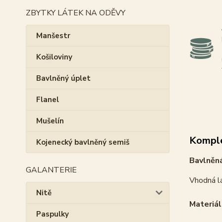
ZBYTKY LÁTEK NA ODĚVY
Manšestr
Košiloviny
Bavlněný úplet
Flanel
Mušelín
Komple
Kojenecký bavlněný semiš
Bavlněná
GALANTERIE
Vhodná lá
Nitě
Materiál
Paspulky