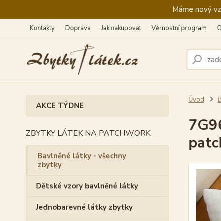
Máme nový vzhl
Kontakty
Doprava
Jak nakupovat
Věrnostní program
O
Úvod
B
AKCE TÝDNE
7G96
ZBYTKY LÁTEK NA PATCHWORK
pat
Bavlněné látky - všechny
zbytky
Dětské vzory bavlněné látky
Jednobarevné látky zbytky