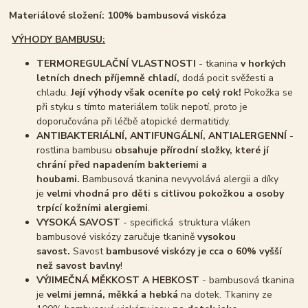
Materiálové složení: 100% bambusová viskóza
VÝHODY BAMBUSU:
TERMOREGULAČNÍ VLASTNOSTI
- tkanina
v horkých
letních dnech příjemně chladí,
dodá pocit svěžesti a
chladu.
Její výhody však oceníte po celý rok!
Pokožka se
při styku s tímto materiálem tolik nepotí, proto je
doporučována při léčbě atopické dermatitidy.
ANTIBAKTERIÁLNÍ, ANTIFUNGÁLNÍ, ANTIALERGENNÍ
-
rostlina bambusu
obsahuje přírodní složky, které jí
chrání před napadením bakteriemi a
houbami.
Bambusová tkanina nevyvolává alergii a díky
je
velmi vhodná pro děti s citlivou pokožkou a osoby
trpící kožními alergiemi
.
VYSOKÁ SAVOST
- specifická struktura vláken
bambusové viskózy zaručuje tkanině
vysokou
savost.
Savost
bambusové viskózy je cca o 60% vyšší
než savost bavlny
!
VÝJIMEČNÁ MĚKKOST A HEBKOST
- bambusová tkanina
je
velmi jemná, měkká a hebká
na dotek. Tkaniny ze