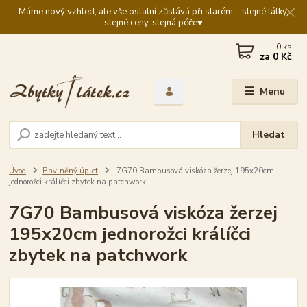
Máme nový vzhled, ale vše ostatní zůstává při starém – stejné látky,
stejné ceny, stejná péče♥️
0
ks
za
0 Kč
Menu
Hledat
Úvod
Bavlněný úplet
7G70 Bambusová viskóza žerzej 195x20cm
jednorožci králíčci zbytek na patchwork
7G70 Bambusová viskóza žerzej
195x20cm jednorožci králíčci
zbytek na patchwork