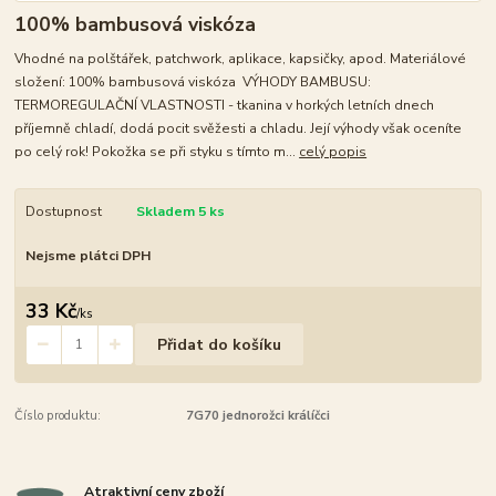
100% bambusová viskóza
Vhodné na polštářek, patchwork, aplikace, kapsičky, apod. Materiálové
složení: 100% bambusová viskóza VÝHODY BAMBUSU:
TERMOREGULAČNÍ VLASTNOSTI - tkanina v horkých letních dnech
příjemně chladí, dodá pocit svěžesti a chladu. Její výhody však oceníte
po celý rok! Pokožka se při styku s tímto m...
celý popis
Dostupnost
Skladem 5 ks
Nejsme plátci DPH
33 Kč
/
ks
Přidat do košíku
Číslo produktu:
7G70 jednorožci králíčci
Atraktivní ceny zboží