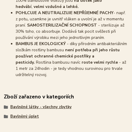
100% bambusové viskózy jsou
na dotek jako
hedvábí
,
velmi vzdušné a lehké.
POHLCUJE A NEUTRALIZUJE NEPŘÍJEMNÉ PACHY
- např.
z potu
,
uzamkne je uvnitř vláken a uvolní je až v momentu
praní.
SAMOSTERILIZAČNÍ SCHOPNOST
- sterilizuje až
30% toho, co absorbuje. Dodává tak pocit svěžesti při
používání výrobku mezi jeho jednotlivým praním.
BAMBUS JE EKOLOGICKÝ
- díky přírodním antibakteriálním
složkám rostliny bambusu
není potřeba při jeho růstu
používat ochranné chemické postřiky a
pesticidy.
Rostlina bambusu navíc
roste velmi rychle
- až
1 metr za 24hodin - je tedy vhodnou surovinou pro trvale
udržitelný rozvoj.
Zboží zařazeno v kategoriích
Bavlněné látky - všechny zbytky
Bavlněný úplet