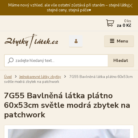
Máme nový vzhled, ale vše ostatní zůstává při starém – stejné látky,
stejné ceny, stejná péče♥️
0
ks
za
0 Kč
Menu
Hledat
Úvod
Jednobarevné látky zbytky
7G55 Bavlněná látka plátno 60x53cm
světle modrá zbytek na patchwork
7G55 Bavlněná látka plátno
60x53cm světle modrá zbytek na
patchwork