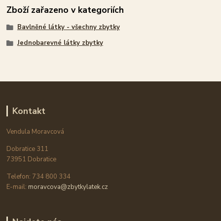
Zboží zařazeno v kategoriích
Bavlněné látky - všechny zbytky
Jednobarevné látky zbytky
Kontakt
Vendula Moravcová
Dobratice 311
73951 Dobratice
Telefon: 734 800 334
E-mail:
moravcova@zbytkylatek.cz