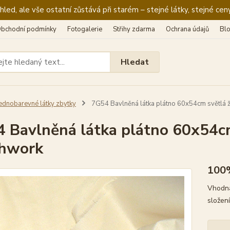
ed, ale vše ostatní zůstává při starém – stejné látky, stejné ceny
bchodní podmínky
Fotogalerie
Střihy zdarma
Ochrana údajů
Bl
Hledat
ednobarevné látky zbytky
7G54 Bavlněná látka plátno 60x54cm světlá ž
 Bavlněná látka plátno 60x54cm
chwork
100
Vhodná
složen