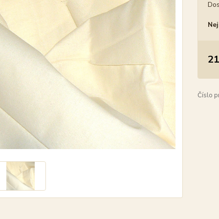
Dos
Nej
21
Číslo p