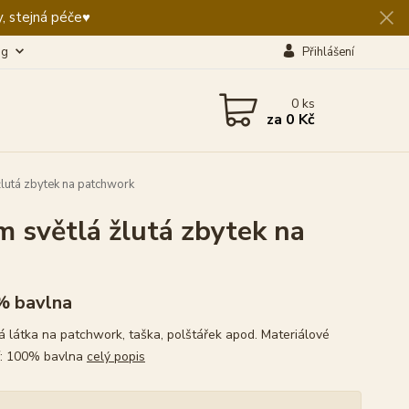
, stejná péče♥️
og
Přihlášení
0
ks
za
0 Kč
lutá zbytek na patchwork
 světlá žlutá zbytek na
% bavlna
 látka na patchwork, taška, polštářek apod. Materiálové
í: 100% bavlna
celý popis