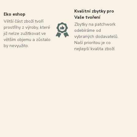
Kvalitní zbytky pro
Eko eshop
Vaše tvoření
Větší část zboží tvoří
Zbytky na patchwork
prostřihy z výroby, které
odebíráme od
již nelze zužitkovat ve
vybraných dodavatelů.
větším objemu a zůstalo
Naší prioritou je co
by nevyužito.
nejlepší kvalita zboží.