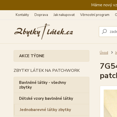
Máme nový vzhl
Kontakty
Doprava
Jak nakupovat
Věrnostní program
O
Úvod
J
AKCE TÝDNE
7G54
ZBYTKY LÁTEK NA PATCHWORK
pat
Bavlněné látky - všechny
zbytky
Dětské vzory bavlněné látky
Jednobarevné látky zbytky