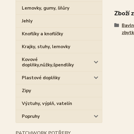
Lemovky, gumy, šňůry
Zboží 
Jehly
Bavln
zbytk
Knoflíky a knoflíčky
Krajky, stuhy, lemovky
Kovové
doplňky,nůžky,špendlíky
Plastové doplňky
Zipy
Výztuhy, výplň, vatelín
Popruhy
PATCHWORK POTŘEBY