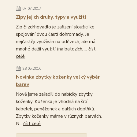
07.07.2017
Zipy jejich druhy, typy a využití
Zip či zdrhovadlo je zařízení sloužící ke
spojování dvou částí dohromady. Je
nejčastěji využíván na oděvech, ale má
mnohé další využití (na batozích, ...
číst
celé
28.05.2016
Novinka zbytky koženky velký výběr
barev
Nově jsme zařadili do nabídky zbytky
koženky. Koženka je vhodná na šití
kabelek, peněženek a dalších doplňků.
Zbytky koženky máme v různých barvách.
N...
číst celé