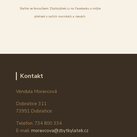
Staňte se fanouškem Zbytkylátek.cz na Facebooku a mějte
přehled o našich novinkách a slevách.
Kontakt
Vendula Moravcová
Dobratice 311
73951 Dobratice
Telefon: 734 800 334
E-mail:
moravcova@zbytkylatek.cz