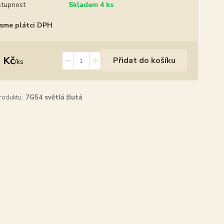
tupnost
Skladem 4 ks
sme plátci DPH
 Kč
Přidat do košíku
/
ks
roduktu:
7G54 světlá žlutá