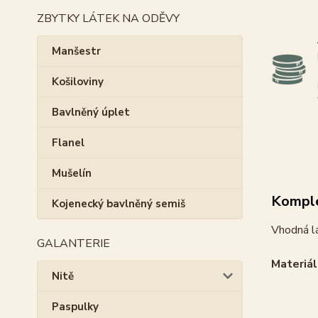
ZBYTKY LÁTEK NA ODĚVY
Manšestr
Košiloviny
Bavlněný úplet
Flanel
Mušelín
Komple
Kojenecký bavlněný semiš
Vhodná lá
GALANTERIE
Materiál
Nitě
Paspulky