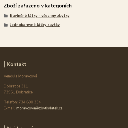
Zboží zařazeno v kategoriích
Bavlněné látky - všechny zbytky
Jednobarevné látky zbytky
Kontakt
Vendula Moravcová
Dobratice 311
73951 Dobratice
Telefon: 734 800 334
E-mail:
moravcova@zbytkylatek.cz