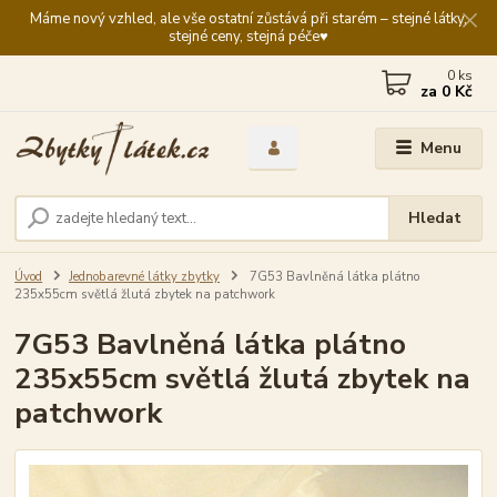
Máme nový vzhled, ale vše ostatní zůstává při starém – stejné látky,
stejné ceny, stejná péče♥️
0
ks
za
0 Kč
Menu
Hledat
Úvod
Jednobarevné látky zbytky
7G53 Bavlněná látka plátno
235x55cm světlá žlutá zbytek na patchwork
7G53 Bavlněná látka plátno
235x55cm světlá žlutá zbytek na
patchwork