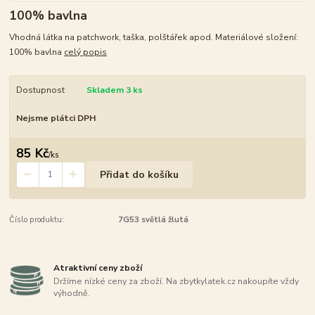
100% bavlna
Vhodná látka na patchwork, taška, polštářek apod. Materiálové složení:
100% bavlna
celý popis
Dostupnost
Skladem 3 ks
Nejsme plátci DPH
85 Kč
/
ks
Přidat do košíku
Číslo produktu:
7G53 světlá žlutá
Atraktivní ceny zboží
Držíme nízké ceny za zboží. Na zbytkylatek.cz nakoupíte vždy
výhodně.