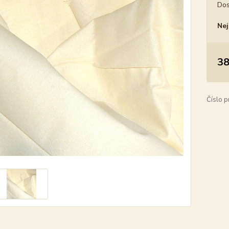
Dos
Nej
38
Číslo p