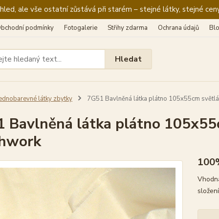
ed, ale vše ostatní zůstává při starém – stejné látky, stejné ceny
bchodní podmínky
Fotogalerie
Střihy zdarma
Ochrana údajů
Bl
Hledat
ednobarevné látky zbytky
7G51 Bavlněná látka plátno 105x55cm světlá 
 Bavlněná látka plátno 105x55c
chwork
100
Vhodná
složen