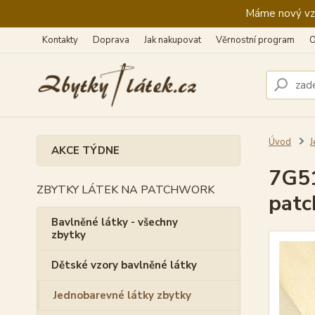
Máme nový vzhl
Kontakty
Doprava
Jak nakupovat
Věrnostní program
O
Úvod
J
AKCE TÝDNE
7G51
ZBYTKY LÁTEK NA PATCHWORK
pat
Bavlněné látky - všechny
zbytky
Dětské vzory bavlněné látky
Jednobarevné látky zbytky