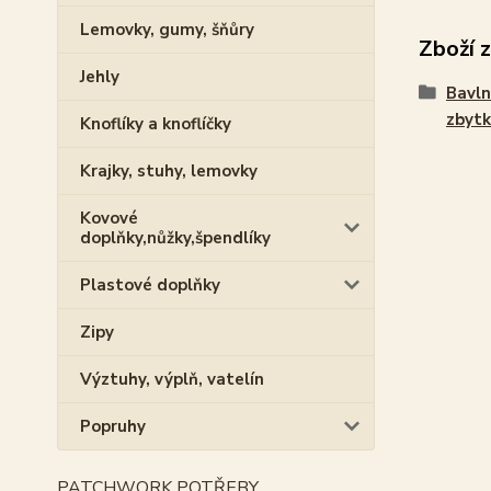
Lemovky, gumy, šňůry
Zboží 
Jehly
Bavln
zbytk
Knoflíky a knoflíčky
Krajky, stuhy, lemovky
Kovové
doplňky,nůžky,špendlíky
Plastové doplňky
Zipy
Výztuhy, výplň, vatelín
Popruhy
PATCHWORK POTŘEBY