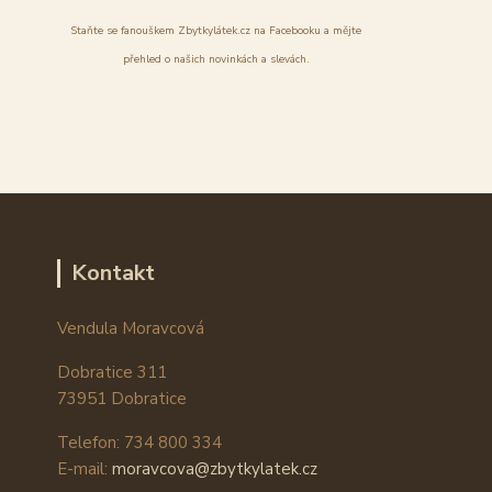
Staňte se fanouškem Zbytkylátek.cz na Facebooku a mějte
přehled o našich novinkách a slevách.
Kontakt
Vendula Moravcová
Dobratice 311
73951 Dobratice
Telefon: 734 800 334
E-mail:
moravcova@zbytkylatek.cz