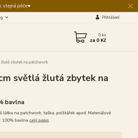
, stejná péče♥️
og
Přihlášení
0
ks
za
0 Kč
žlutá zbytek na patchwork
m světlá žlutá zbytek na
% bavlna
 látka na patchwork, taška, polštářek apod. Materiálové
í: 100% bavlna
celý popis