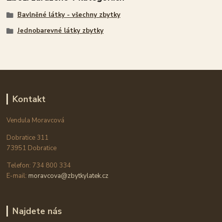
Bavlněné látky - všechny zbytky
Jednobarevné látky zbytky
Kontakt
Vendula Moravcová
Dobratice 311
73951 Dobratice
Telefon: 734 800 334
E-mail:
moravcova@zbytkylatek.cz
Najdete nás