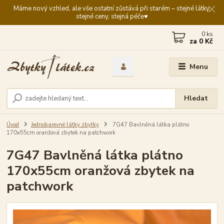
Máme nový vzhled, ale vše ostatní zůstává při starém – stejné látky,
stejné ceny, stejná péče♥️
0
ks
za
0 Kč
Menu
Hledat
Úvod
Jednobarevné látky zbytky
7G47 Bavlněná látka plátno
170x55cm oranžová zbytek na patchwork
7G47 Bavlněná látka plátno
170x55cm oranžová zbytek na
patchwork