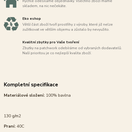
Rychle odesíláme objednávky. Všechno zboží máme
skladem, na nic nečekáte.
Eko eshop
Větší část zboží tvoří prostřihy z výroby, které již nelze
zužitkovat ve větším objemu a zůstalo by nevyužito.
Kvalitní zbytky pro Vaše tvoření
Zbytky na patchwork odebíráme od vybraných dodavatelů.
Naší prioritou je co nejlepší kvalita zboží.
Kompletní specifikace
Materiálové složení:
100% bavlna
130 g/m2
Praní:
40C