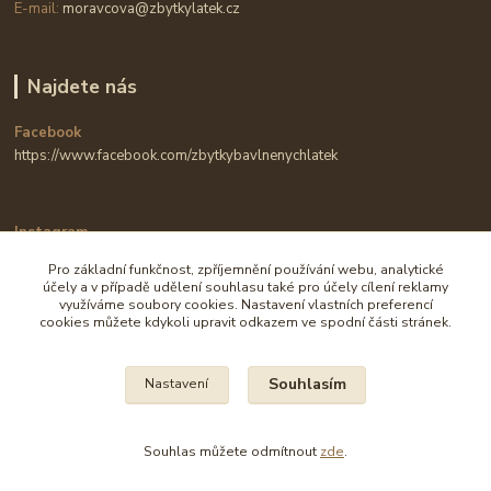
E-mail:
moravcova@zbytkylatek.cz
Najdete nás
Facebook
https://www.facebook.com/zbytkybavlnenychlatek
Instagram
https://www.instagram.com/zbytkylatek.cz
Pro základní funkčnost, zpříjemnění používání webu, analytické
účely a v případě udělení souhlasu také pro účely cílení reklamy
využíváme soubory cookies. Nastavení vlastních preferencí
cookies můžete kdykoli upravit odkazem ve spodní části stránek.
Souhlasím
Nastavení
Na všechny fotografie se vztahují autorská práva.
Souhlas můžete odmítnout
zde
.
Vytvořeno na
Eshop-rychle.cz