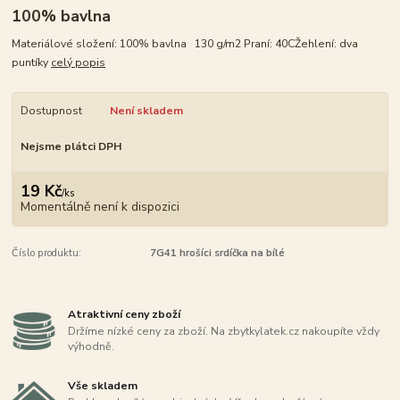
100% bavlna
Materiálové složení: 100% bavlna 130 g/m2 Praní: 40CŽehlení: dva
puntíky
celý popis
Dostupnost
Není skladem
Nejsme plátci DPH
19 Kč
/
ks
Momentálně není k dispozici
Číslo produktu:
7G41 hrošíci srdíčka na bílé
Atraktivní ceny zboží
Držíme nízké ceny za zboží. Na zbytkylatek.cz nakoupíte vždy
výhodně.
Vše skladem