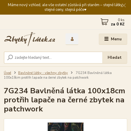
Máme nový vzhled, ale vše ostatní zůstává při starém – stejné látky,
stejné ceny, stejná péče♥️
0
ks
za
0 Kč
Menu
Hledat
Úvod
Bavlněné látky - všechny zbytky
7G234 Bavlněná látka
100x18cm protřih lapače na černé zbytek na patchwork
7G234 Bavlněná látka 100x18cm
protřih lapače na černé zbytek na
patchwork