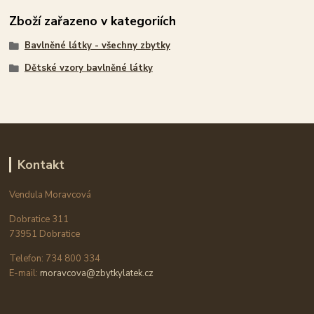
Zboží zařazeno v kategoriích
Bavlněné látky - všechny zbytky
Dětské vzory bavlněné látky
Kontakt
Vendula Moravcová
Dobratice 311
73951 Dobratice
Telefon: 734 800 334
E-mail:
moravcova@zbytkylatek.cz