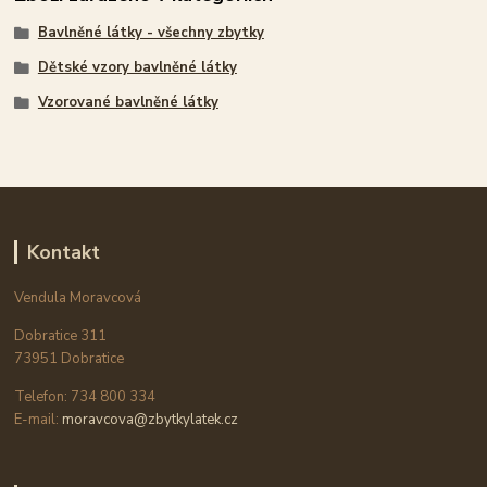
Bavlněné látky - všechny zbytky
Dětské vzory bavlněné látky
Vzorované bavlněné látky
Kontakt
Vendula Moravcová
Dobratice 311
73951 Dobratice
Telefon: 734 800 334
E-mail:
moravcova@zbytkylatek.cz