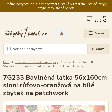
Máme nový vzhled, ale vše ostatní zůstává při starém – stejné látky,
stejné ceny, stejná péče♥️
0
ks
za
0 Kč
Menu
Hledat
Úvod
Bavlněné látky - všechny zbytky
7G233 Bavlněná látka
56x160cm sloni růžovo-oranžová na bílé zbytek na patchwork
7G233 Bavlněná látka 56x160cm
sloni růžovo-oranžová na bílé
zbytek na patchwork