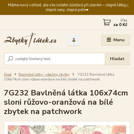
Máme nový vzhled, ale vše ostatní zůstává při starém – stejné látky,
stejné ceny, stejná péče♥️
0
ks
za
0 Kč
Menu
Hledat
Úvod
Bavlněné látky - všechny zbytky
7G232 Bavlněná látka
106x74cm sloni růžovo-oranžová na bílé zbytek na patchwork
7G232 Bavlněná látka 106x74cm
sloni růžovo-oranžová na bílé
zbytek na patchwork