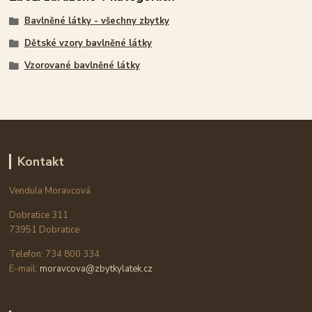
Bavlněné látky - všechny zbytky
Dětské vzory bavlněné látky
Vzorované bavlněné látky
Kontakt
Vendula Moravcová
Dobratice 311
73951 Dobratice
Telefon: 734 800 334
E-mail:
moravcova@zbytkylatek.cz