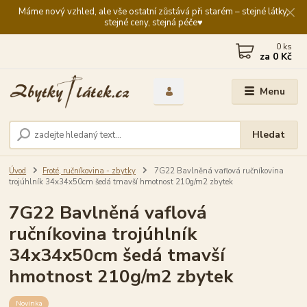
Máme nový vzhled, ale vše ostatní zůstává při starém – stejné látky,
stejné ceny, stejná péče♥️
0
ks
za
0 Kč
Menu
Hledat
Úvod
Froté, ručníkovina - zbytky
7G22 Bavlněná vaflová ručníkovina
trojúhlník 34x34x50cm šedá tmavší hmotnost 210g/m2 zbytek
7G22 Bavlněná vaflová
ručníkovina trojúhlník
34x34x50cm šedá tmavší
hmotnost 210g/m2 zbytek
Novinka