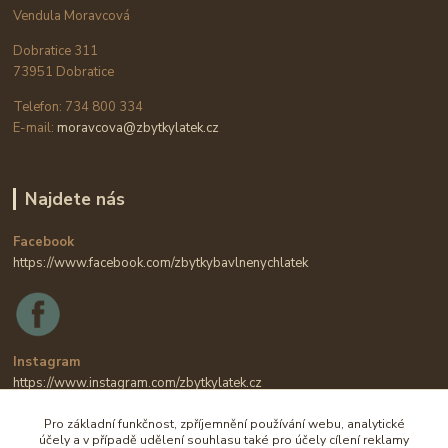
Vendula Moravcová
Dobratice 311
73951 Dobratice
Telefon: 734 800 334
E-mail:
moravcova@zbytkylatek.cz
Najdete nás
Facebook
https://www.facebook.com/zbytkybavlnenychlatek
Instagram
https://www.instagram.com/zbytkylatek.cz
Pro základní funkčnost, zpříjemnění používání webu, analytické
účely a v případě udělení souhlasu také pro účely cílení reklamy