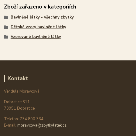
Zboží zařazeno v kategoriích
Bavlněné látky - všechny zbytky
Dětské vzory bavlněné látky
Vzorované bavlněné látky
Kontakt
Vendula Moravcová
Dobratice 311
73951 Dobratice
Telefon: 734 800 334
E-mail:
moravcova@zbytkylatek.cz