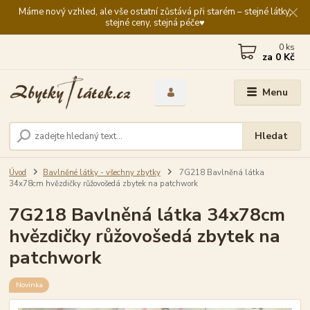
Máme nový vzhled, ale vše ostatní zůstává při starém – stejné látky,
stejné ceny, stejná péče♥️
0
ks
za
0 Kč
Menu
Hledat
Úvod
Bavlněné látky - všechny zbytky
7G218 Bavlněná látka
34x78cm hvězdičky růžovošedá zbytek na patchwork
7G218 Bavlněná látka 34x78cm
hvězdičky růžovošedá zbytek na
patchwork
Novinka