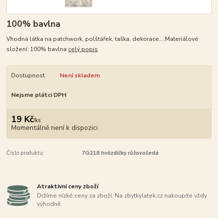
100% bavlna
Vhodná látka na patchwork, polštářek, taška, dekorace,...Materiálové
složení: 100% bavlna
celý popis
Dostupnost
Není skladem
Nejsme plátci DPH
19 Kč
/
ks
Momentálně není k dispozici
Číslo produktu:
7G218 hvězdičky růžovošedá
Atraktivní ceny zboží
Držíme nízké ceny za zboží. Na zbytkylatek.cz nakoupíte vždy
výhodně.