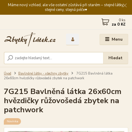
Máme nový vzhled, ale vše ostatní zůstává při starém – stejné látky,
stejné ceny, stejná péče♥️
0
ks
za
0 Kč
Menu
Hledat
Úvod
Bavlněné látky - všechny zbytky
7G215 Bavlněná látka
26x60cm hvězdičky růžovošedá zbytek na patchwork
7G215 Bavlněná látka 26x60cm
hvězdičky růžovošedá zbytek na
patchwork
Novinka