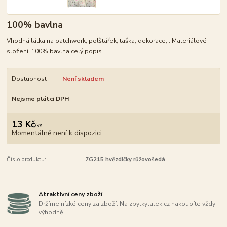
100% bavlna
Vhodná látka na patchwork, polštářek, taška, dekorace,...Materiálové
složení: 100% bavlna
celý popis
Dostupnost
Není skladem
Nejsme plátci DPH
13 Kč
/
ks
Momentálně není k dispozici
Číslo produktu:
7G215 hvězdičky růžovošedá
Atraktivní ceny zboží
Držíme nízké ceny za zboží. Na zbytkylatek.cz nakoupíte vždy
výhodně.