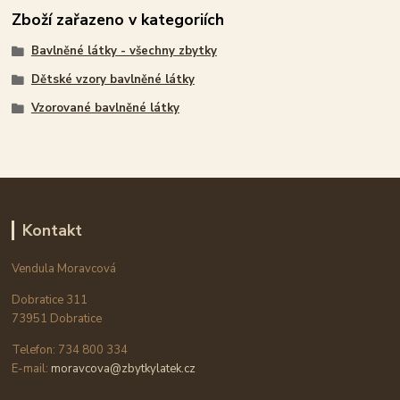
Zboží zařazeno v kategoriích
Bavlněné látky - všechny zbytky
Dětské vzory bavlněné látky
Vzorované bavlněné látky
Kontakt
Vendula Moravcová
Dobratice 311
73951 Dobratice
Telefon: 734 800 334
E-mail:
moravcova@zbytkylatek.cz