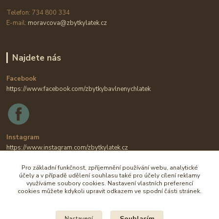
Telefon: 734 800 334
E-mail:
moravcova@zbytkylatek.cz
Najdete nás
Facebook
https://www.facebook.com/zbytkybavlnenychlatek
Instagram
https://www.instagram.com/zbytkylatek.cz
Pro základní funkčnost, zpříjemnění používání webu, analytické
účely a v případě udělení souhlasu také pro účely cílení reklamy
využíváme soubory cookies. Nastavení vlastních preferencí
cookies můžete kdykoli upravit odkazem ve spodní části stránek.
Souhlasím
Nastavení