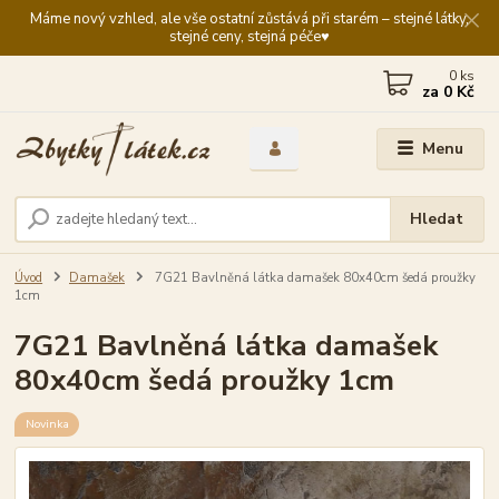
Máme nový vzhled, ale vše ostatní zůstává při starém – stejné látky,
stejné ceny, stejná péče♥️
0
ks
za
0 Kč
Menu
Hledat
Úvod
Damašek
7G21 Bavlněná látka damašek 80x40cm šedá proužky
1cm
7G21 Bavlněná látka damašek
80x40cm šedá proužky 1cm
Novinka