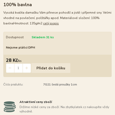
100% bavlna
Vysoká kvalita damašku Vám přinese pohodlí a jistě i příjemné sny. Velmi
vhodné na povlečení, polštářky apod. Materiálové složení: 100%
bavlnaHmotnost: 135g/m2
celý popis
Dostupnost
Skladem 31 ks
Nejsme plátci DPH
28 Kč
/
ks
Přidat do košíku
Číslo produktu:
7G21 šedá proužky 1cm
Atraktivní ceny zboží
Držíme nízké ceny za zboží. Na zbytkylatek.cz nakoupíte vždy
výhodně.