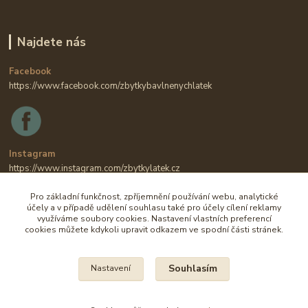
Najdete nás
Facebook
https://www.facebook.com/zbytkybavlnenychlatek
Instagram
https://www.instagram.com/zbytkylatek.cz
Pro základní funkčnost, zpříjemnění používání webu, analytické
účely a v případě udělení souhlasu také pro účely cílení reklamy
využíváme soubory cookies. Nastavení vlastních preferencí
cookies můžete kdykoli upravit odkazem ve spodní části stránek.
Souhlasím
Nastavení
Na všechny fotografie se vztahují autorská práva.