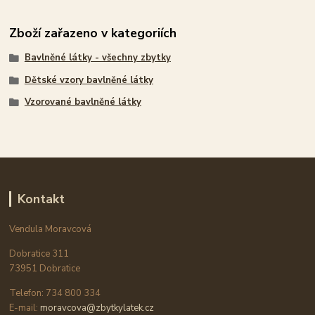
Zboží zařazeno v kategoriích
Bavlněné látky - všechny zbytky
Dětské vzory bavlněné látky
Vzorované bavlněné látky
Kontakt
Vendula Moravcová
Dobratice 311
73951 Dobratice
Telefon: 734 800 334
E-mail:
moravcova@zbytkylatek.cz