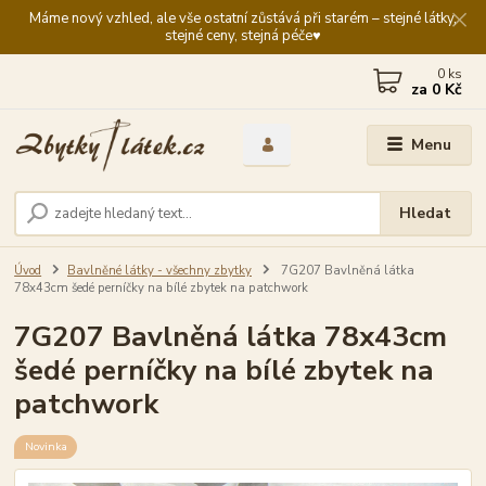
Máme nový vzhled, ale vše ostatní zůstává při starém – stejné látky,
stejné ceny, stejná péče♥️
0
ks
za
0 Kč
Menu
Hledat
Úvod
Bavlněné látky - všechny zbytky
7G207 Bavlněná látka
78x43cm šedé perníčky na bílé zbytek na patchwork
7G207 Bavlněná látka 78x43cm
šedé perníčky na bílé zbytek na
patchwork
Novinka