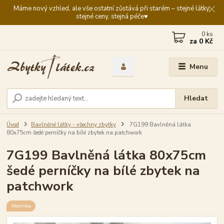
Máme nový vzhled, ale vše ostatní zůstává při starém – stejné látky,
stejné ceny, stejná péče♥️
0
ks
za
0 Kč
Menu
Hledat
Úvod
Bavlněné látky - všechny zbytky
7G199 Bavlněná látka
80x75cm šedé perníčky na bílé zbytek na patchwork
7G199 Bavlněná látka 80x75cm
šedé perníčky na bílé zbytek na
patchwork
Novinka