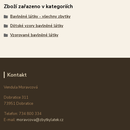
Zboží zařazeno v kategoriích
Bavlněné látky - všechny zbytky
Dětské vzory bavlněné látky
Vzorované bavlněné látky
Kontakt
Vendula Moravcová
Dobratice 311
73951 Dobratice
Telefon: 734 800 334
E-mail:
moravcova@zbytkylatek.cz