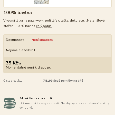
100% bavlna
Vhodná látka na patchwork, polštářek, taška, dekorace,...Materiálové
složení: 100% bavlna
celý popis
Dostupnost
Není skladem
Nejsme plátci DPH
39 Kč
/
ks
Momentálně není k dispozici
Číslo produktu:
7G199 šedé perníčky na bílé
Atraktivní ceny zboží
Držíme nízké ceny za zboží. Na zbytkylatek.cz nakoupíte vždy
výhodně.