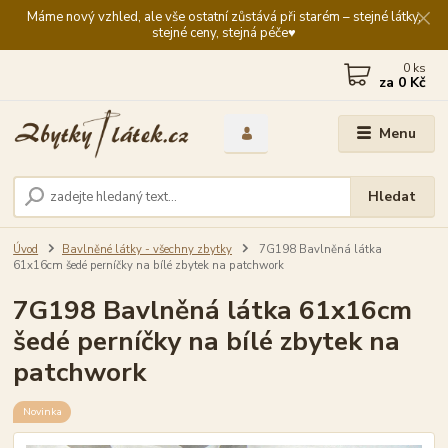
Máme nový vzhled, ale vše ostatní zůstává při starém – stejné látky,
stejné ceny, stejná péče♥️
0
ks
za
0 Kč
Menu
Hledat
Úvod
Bavlněné látky - všechny zbytky
7G198 Bavlněná látka
61x16cm šedé perníčky na bílé zbytek na patchwork
7G198 Bavlněná látka 61x16cm
šedé perníčky na bílé zbytek na
patchwork
Novinka