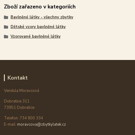
Zboží zařazeno v kategoriích
Bavlněné látky - všechny zbytky
Dětské vzory bavlněné látky
Vzorované bavlněné látky
Kontakt
Vendula Moravcová
Dobratice 311
73951 Dobratice
Telefon: 734 800 334
E-mail:
moravcova@zbytkylatek.cz