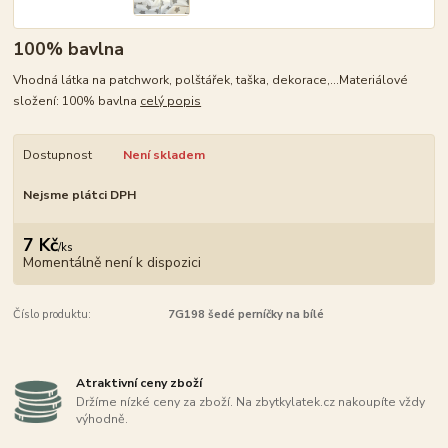
100% bavlna
Vhodná látka na patchwork, polštářek, taška, dekorace,...Materiálové
složení: 100% bavlna
celý popis
Dostupnost
Není skladem
Nejsme plátci DPH
7 Kč
/
ks
Momentálně není k dispozici
Číslo produktu:
7G198 šedé perníčky na bílé
Atraktivní ceny zboží
Držíme nízké ceny za zboží. Na zbytkylatek.cz nakoupíte vždy
výhodně.