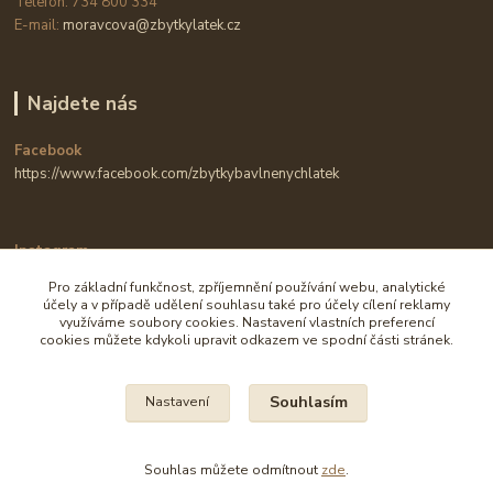
Telefon: 734 800 334
E-mail:
moravcova@zbytkylatek.cz
Najdete nás
Facebook
https://www.facebook.com/zbytkybavlnenychlatek
Instagram
https://www.instagram.com/zbytkylatek.cz
Pro základní funkčnost, zpříjemnění používání webu, analytické
účely a v případě udělení souhlasu také pro účely cílení reklamy
využíváme soubory cookies. Nastavení vlastních preferencí
cookies můžete kdykoli upravit odkazem ve spodní části stránek.
Souhlasím
Nastavení
Na všechny fotografie se vztahují autorská práva.
Souhlas můžete odmítnout
zde
.
Vytvořeno na
Eshop-rychle.cz