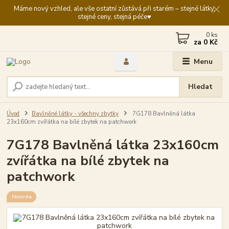
Máme nový vzhled, ale vše ostatní zůstává při starém – stejné látky,
stejné ceny, stejná péče♥️
0
ks
za
0 Kč
Menu
Hledat
Úvod
Bavlněné látky - všechny zbytky
7G178 Bavlněná látka
23x160cm zvířátka na bílé zbytek na patchwork
7G178 Bavlněná látka 23x160cm
zvířátka na bílé zbytek na
patchwork
Novinka