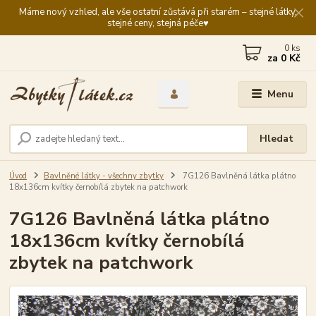
Máme nový vzhled, ale vše ostatní zůstává při starém – stejné látky,
stejné ceny, stejná péče♥️
0
ks
za
0 Kč
Menu
Hledat
Úvod
Bavlněné látky - všechny zbytky
7G126 Bavlněná látka plátno
18x136cm kvítky černobílá zbytek na patchwork
7G126 Bavlněná látka plátno
18x136cm kvítky černobílá
zbytek na patchwork