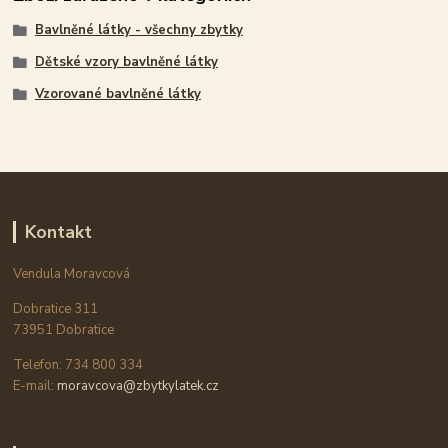
Bavlněné látky - všechny zbytky
Dětské vzory bavlněné látky
Vzorované bavlněné látky
Kontakt
Vendula Moravcová
Dobratice 311
73951 Dobratice
Telefon: 734 800 334
E-mail:
moravcova@zbytkylatek.cz