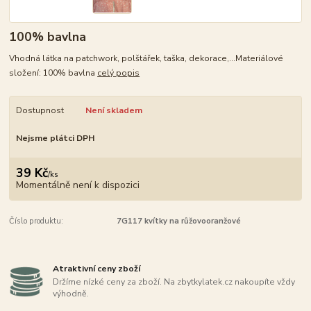
100% bavlna
Vhodná látka na patchwork, polštářek, taška, dekorace,...Materiálové
složení: 100% bavlna
celý popis
Dostupnost
Není skladem
Nejsme plátci DPH
39 Kč
/
ks
Momentálně není k dispozici
Číslo produktu:
7G117 kvítky na růžovooranžové
Atraktivní ceny zboží
Držíme nízké ceny za zboží. Na zbytkylatek.cz nakoupíte vždy
výhodně.