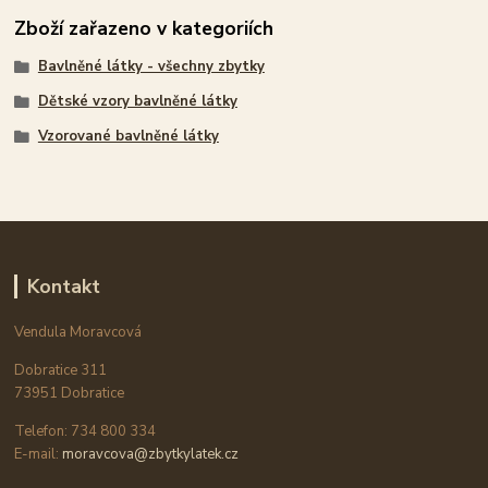
Zboží zařazeno v kategoriích
Bavlněné látky - všechny zbytky
Dětské vzory bavlněné látky
Vzorované bavlněné látky
Kontakt
Vendula Moravcová
Dobratice 311
73951 Dobratice
Telefon: 734 800 334
E-mail:
moravcova@zbytkylatek.cz