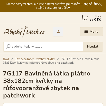
Máme nový vzhled, ale vše ostatní zůstává při starém – stejné látky,
stejné ceny, stejná péče♥️
0
ks
za
0 Kč
Menu
Hledat
Úvod
Bavlněné látky - všechny zbytky
7G117 Bavlněná látka plátno
38x182cm kvítky na růžovooranžové zbytek na patchwork
7G117 Bavlněná látka plátno
38x182cm kvítky na
růžovooranžové zbytek na
patchwork