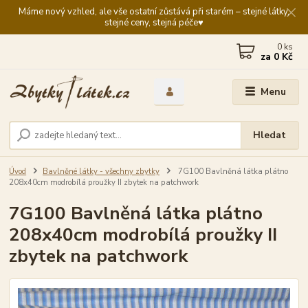
Máme nový vzhled, ale vše ostatní zůstává při starém – stejné látky,
stejné ceny, stejná péče♥️
0
ks
za
0 Kč
Menu
Hledat
Úvod
Bavlněné látky - všechny zbytky
7G100 Bavlněná látka plátno
208x40cm modrobílá proužky II zbytek na patchwork
7G100 Bavlněná látka plátno
208x40cm modrobílá proužky II
zbytek na patchwork