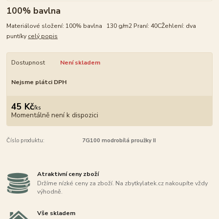
100% bavlna
Materiálové složení: 100% bavlna 130 g/m2 Praní: 40CŽehlení: dva
puntíky
celý popis
Dostupnost
Není skladem
Nejsme plátci DPH
45 Kč
/
ks
Momentálně není k dispozici
Číslo produktu:
7G100 modrobílá proužky II
Atraktivní ceny zboží
Držíme nízké ceny za zboží. Na zbytkylatek.cz nakoupíte vždy
výhodně.
Vše skladem