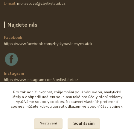
E-mail:
moravcova@zbytkylatek.cz
Najdete nás
Facebook
https://www.facebook.com/zbytkybavlnenychlatek
Instagram
https://www.instagram.com/zbytkylatek.cz
Pro základní funkčnost, zpříjemnění používání webu, analytické
účely a v případě udělení souhlasu také pro účely cílení reklamy
využíváme soubory cookies. Nastavení vlastních preferencí
cookies můžete kdykoli upravit odkazem ve spodní části stránek.
Souhlasím
Nastavení